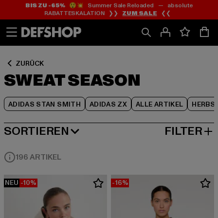
BIS ZU -65%
😲💥 Summer Sale Reloaded — absolute
Zum
Zum
Zum
RABATTESKALATION ❯❯
ZUM SALE
❮❮
Inhalt
Fußzeile
Produktraster
springen
springen
springen
ZURÜCK
SWEAT SEASON
ADIDAS STAN SMITH
ADIDAS ZX
ALLE ARTIKEL
HERBS
SORTIEREN
FILTER
BELIEBTESTE
196 ARTIKEL
NEU
-10%
-16%