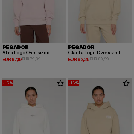
PEGADOR
PEGADOR
Atna Logo Oversized
Clarita Logo Oversized
Derzeitiger Preis: EUR 67,19
Aktionspreis: EUR 79,99
Derzeitiger Preis: EUR 62,29
Aktionspreis:
EUR 67,19
EUR 79,99
EUR 62,29
EUR 69,99
-16%
-16%