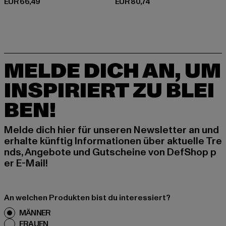
Derzeitiger Preis: EUR 66,49
Derzeitiger Preis: EUR 80,74
EUR 66,49
EUR 80,74
MELDE DICH AN, UM
INSPIRIERT ZU BLEI
BEN!
Melde dich hier für unseren Newsletter an und
erhalte künftig Informationen über aktuelle Tre
nds, Angebote und Gutscheine von DefShop p
er E-Mail!
An welchen Produkten bist du interessiert?
MÄNNER
FRAUEN