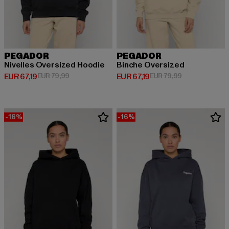
PEGADOR
PEGADOR
Nivelles Oversized Hoodie
Binche Oversized
Derzeitiger Preis: EUR 67,19
Aktionspreis: EUR 79,99
Derzeitiger Preis: EUR 67,19
Aktionspreis: 
EUR 67,19
EUR 79,99
EUR 67,19
EUR 79,99
-16%
-16%