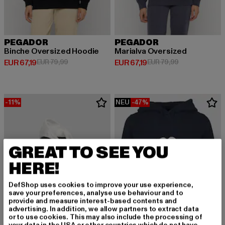
PEGADOR
PEGADOR
Binche Oversized Hoodie
Marialva Oversized
Derzeitiger Preis: EUR 67,19
Aktionspreis: EUR 79,99
Derzeitiger Preis: EUR 67,19
Aktionspreis: 
EUR 67,19
EUR 79,99
EUR 67,19
EUR 79,99
-11%
NEU
-47%
GREAT TO SEE YOU
HERE!
DefShop uses cookies to improve your use experience,
save your preferences, analyse use behaviour and to
provide and measure interest-based contents and
advertising. In addition, we allow partners to extract data
or to use cookies. This may also include the processing of
your data in the USA or other countries which do not have