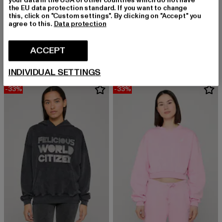
the EU data protection standard. If you want to change
this, click on "Custom settings". By clicking on "Accept" you
agree to this.
Data protection
CLOUD5IVE
ABSOLUTE CULT
2-Tone
Ladies Mickey Mouse - Distressed
Derzeitiger Preis: EUR 31,14
Aktionspreis: EUR 34,99
Derzeitiger Preis: EUR 23,84
Aktionspreis:
ACCEPT
EUR 31,14
EUR 34,99
EUR 23,84
EUR 44,99
INDIVIDUAL SETTINGS
-33%
-33%