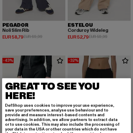
PEGADOR
ESTELOU
Noli Slim Rib
Corduroy Wideleg
Derzeitiger Preis: EUR 58,79
Aktionspreis: EUR 69,99
Derzeitiger Preis: EUR 52,79
Aktionspreis:
EUR 58,79
EUR 69,99
EUR 52,79
EUR 59,99
-43%
-32%
GREAT TO SEE YOU
HERE!
DefShop uses cookies to improve your use experience,
save your preferences, analyse use behaviour and to
provide and measure interest-based contents and
advertising. In addition, we allow partners to extract data
or to use cookies. This may also include the processing of
your data in the USA or other countries which do not have