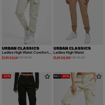
URBAN CLASSICS
URBAN CLASSICS
Ladies High Waist Comfort Jogging
Ladies High Waist
Derzeitiger Preis: EUR 30,14
Aktionspreis: EUR 44,99
Derzeitiger Preis: EUR 26,99
Aktionspreis:
EUR 30,14
EUR 44,99
EUR 26,99
EUR 49,99
-50%
NEU
-40%