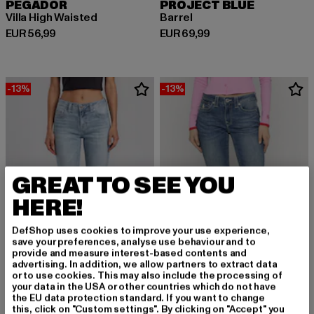
PEGADOR
PROJECT BLUE
Villa High Waisted
Barrel
Derzeitiger Preis: EUR 56,99
Derzeitiger Preis: EUR 69,99
EUR 56,99
EUR 69,99
-13%
-13%
GREAT TO SEE YOU
HERE!
DefShop uses cookies to improve your use experience,
save your preferences, analyse use behaviour and to
provide and measure interest-based contents and
advertising. In addition, we allow partners to extract data
or to use cookies. This may also include the processing of
your data in the USA or other countries which do not have
the EU data protection standard. If you want to change
TRUE RELIGION
TRUE RELIGION
this, click on "Custom settings". By clicking on "Accept" you