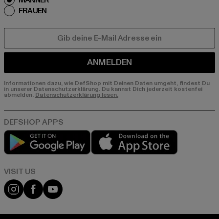
MÄNNER
FRAUEN
E-MAIL
ANMELDEN
Informationen dazu, wie DefShop mit Deinen Daten umgeht, findest Du
in unserer Datenschutzerklärung. Du kannst Dich jederzeit kostenfei
abmelden.
Datenschutzerklärung lesen.
Play market
App store
Visit our Instagram page:
Visit our Facebook page:
Visit our YouTube channel: