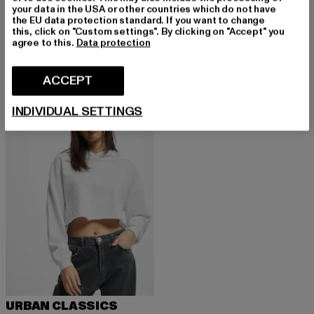
your data in the USA or other countries which do not have
the EU data protection standard. If you want to change
MJ GONZALES
MJ GONZALES
this, click on "Custom settings". By clicking on "Accept" you
Ladies METAMORPHOSE V.4 Heavy Oversized Hoody
Ladies METAMORPHOSE V.2 Heavy Oversized
agree to this.
Data protection
Derzeitiger Preis: EUR 40,00
Aktionspreis: EUR 79,99
Derzeitiger Preis: EUR 53,59
Aktionspreis:
EUR 40,00
EUR 79,99
EUR 53,59
EUR 79,99
ACCEPT
INDIVIDUAL SETTINGS
-33%
URBAN CLASSICS