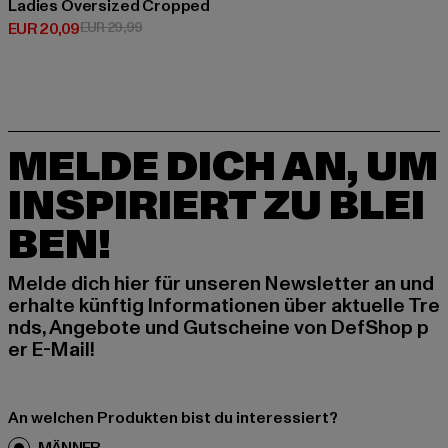
Ladies Oversized Cropped
Derzeitiger Preis: EUR 20,09
Aktionspreis: EUR 29,99
EUR 20,09
EUR 29,99
MELDE DICH AN, UM
INSPIRIERT ZU BLEI
BEN!
Melde dich hier für unseren Newsletter an und
erhalte künftig Informationen über aktuelle Tre
nds, Angebote und Gutscheine von DefShop p
er E-Mail!
An welchen Produkten bist du interessiert?