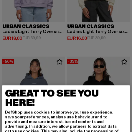
URBAN CLASSICS
URBAN CLASSICS
Ladies Light Terry Oversized
Ladies Light Terry Oversized
Derzeitiger Preis: EUR 18,00
Aktionspreis: EUR 39,99
Derzeitiger Preis: EUR 16,00
Aktionspreis: 
EUR 18,00
EUR 39,99
EUR 16,00
EUR 39,99
-50%
-33%
GREAT TO SEE YOU
HERE!
DefShop uses cookies to improve your use experience,
save your preferences, analyse use behaviour and to
provide and measure interest-based contents and
advertising. In addition, we allow partners to extract data
or to use cookies. This may also include the processing of