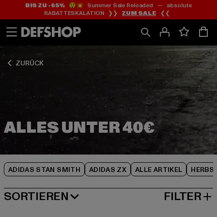
BIS ZU -65%
😲💥 Summer Sale Reloaded — absolute
Zum
Zum
Zum
RABATTESKALATION ❯❯
ZUM SALE
❮❮
Inhalt
Fußzeile
Produktraster
springen
springen
springen
ZURÜCK
ADIDAS STAN SMITH
ADIDAS ZX
ALLE ARTIKEL
HERBS
SORTIEREN
FILTER
BELIEBTESTE