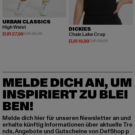
URBAN CLASSICS
High Waist
DICKIES
Derzeitiger Preis: EUR 27,99
Aktionspreis: EUR 49,99
EUR 27,99
EUR 49,99
Chain Lake Crop
Derzeitiger Preis: EUR 19,99
Aktionspreis: 
EUR 19,99
EUR 24,99
MELDE DICH AN, UM
INSPIRIERT ZU BLEI
BEN!
Melde dich hier für unseren Newsletter an und
erhalte künftig Informationen über aktuelle Tre
nds, Angebote und Gutscheine von DefShop p