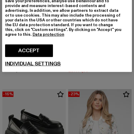
save your preferences, analyse use behaviour and to
provide and measure interest-based contents and
advertising. In addition, we allow partners to extract data
or to use cookies. This may also include the processing of
your data in the USA or other countries which do not have
the EU data protection standard. If you want to change
this, click on "Custom settings". By clicking on "Accept" you
agree to this.
Data protection
ACCEPT
BRANDIT
CLOUD5IVE
INDIVIDUAL SETTINGS
Fast Closure
Cloud5ive Damen Viskose T-Shirt breiter Bund & offene Schulter
Derzeitiger Preis: EUR 15,99
EUR 15,99
Derzeitiger Preis: EUR 14,99
Aktionspreis: 
EUR 14,99
EUR 19,99
-16%
-23%