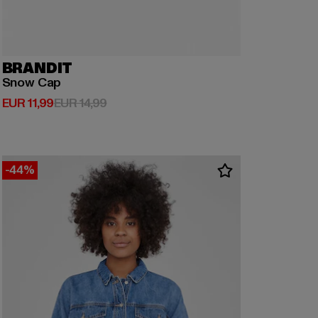
BRANDIT
Snow Cap
Derzeitiger Preis: EUR 11,99
Aktionspreis: EUR 14,99
EUR 11,99
EUR 14,99
-44%