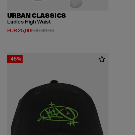
URBAN CLASSICS
Ladies High Waist
Derzeitiger Preis: EUR 25,00
Aktionspreis: EUR 49,99
EUR 25,00
EUR 49,99
-45%