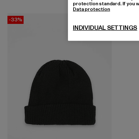
protection standard. If you w
Data protection
-33%
INDIVIDUAL SETTINGS