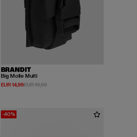
BRANDIT
Big Molle Multi
Derzeitiger Preis: EUR 14,99
Aktionspreis: EUR 19,99
EUR 14,99
EUR 19,99
-40%