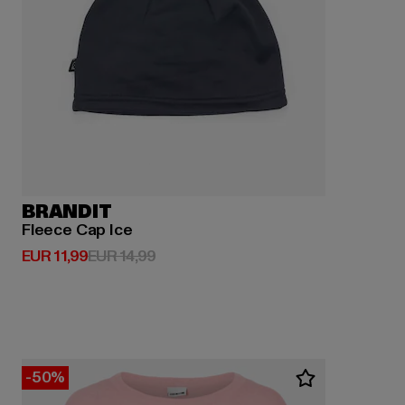
BRANDIT
Fleece Cap Ice
Derzeitiger Preis: EUR 11,99
Aktionspreis: EUR 14,99
EUR 11,99
EUR 14,99
-50%