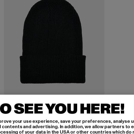
O SEE YOU HERE!
FLEXFIT
Essentials Yarn Ribbed Knit
rove your use experience, save your preferences, analyse u
Derzeitiger Preis: EUR 12,99
Aktionspreis: EUR 24,99
EUR 12,99
EUR 24,99
ontents and advertising. In addition, we allow partners to e
ocessing of your data in the USA or other countries which do 