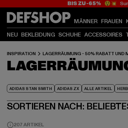
BIS ZU -65%
😲💥 Sum
MÄNNER
FRAUEN
NEU
BEKLEIDUNG
SCHUHE
ACCESSOIRES
INSPIRATION
LAGERRÄUMUNG - 50% RABATT UND 
LAGERRÄUMUNG 
ADIDAS STAN SMITH
ADIDAS ZX
ALLE ARTIKEL
HER
SORTIEREN NACH:
BELIEBTE
207 ARTIKEL