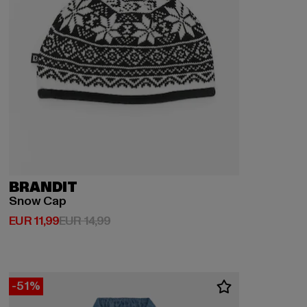
BRANDIT
Snow Cap
Derzeitiger Preis: EUR 11,99
Aktionspreis: EUR 14,99
EUR 11,99
EUR 14,99
-51%