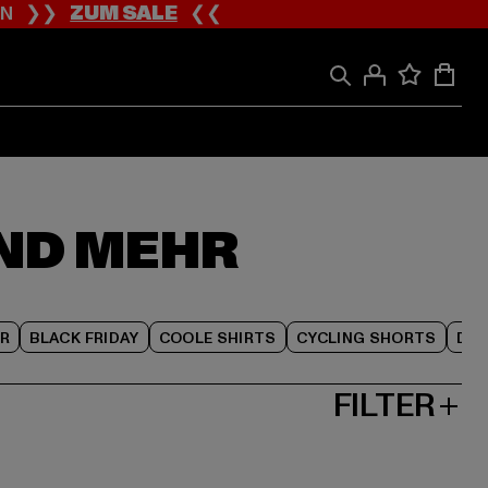
ION ❯❯
ZUM SALE
❮❮
ND MEHR
R
BLACK FRIDAY
COOLE SHIRTS
CYCLING SHORTS
DAM
FILTER