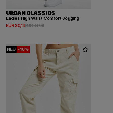
URBAN CLASSICS
Ladies High Waist Comfort Jogging
Derzeitiger Preis: EUR 30,14
Aktionspreis: EUR 44,99
EUR 30,14
EUR 44,99
NEU
-40%