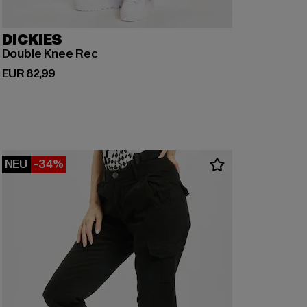
DICKIES
Double Knee Rec
Derzeitiger Preis: EUR 82,99
EUR 82,99
NEU
-34%