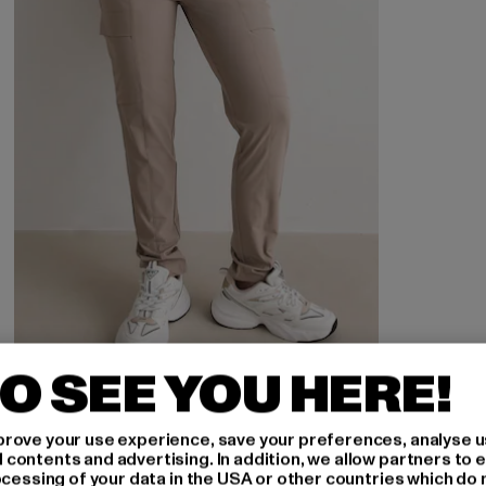
O SEE YOU HERE!
AIMN
Straight Leg
rove your use experience, save your preferences, analyse u
Derzeitiger Preis: EUR 106,79
Aktionspreis: EUR 119,99
EUR 106,79
EUR 119,99
ontents and advertising. In addition, we allow partners to e
ocessing of your data in the USA or other countries which do 