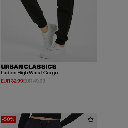
URBAN CLASSICS
Ladies High Waist Cargo
Derzeitiger Preis: EUR 32,99
Aktionspreis: EUR 49,99
EUR 32,99
EUR 49,99
-50%