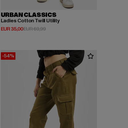
URBAN CLASSICS
Ladies Cotton Twill Utility
Derzeitiger Preis: EUR 35,00
Aktionspreis: EUR 69,99
EUR 35,00
EUR 69,99
-54%