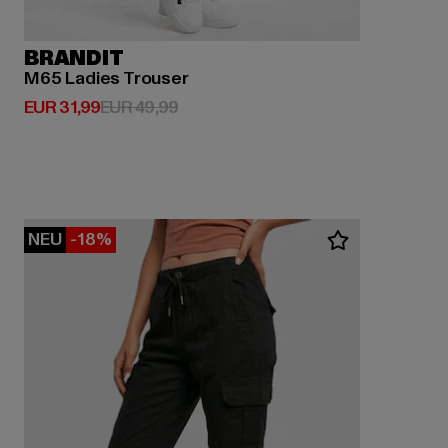
BRANDIT
M65 Ladies Trouser
Derzeitiger Preis: EUR 31,99
Aktionspreis: EUR 49,99
EUR 31,99
EUR 49,99
NEU
-18%