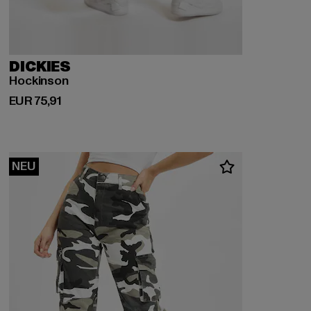
DICKIES
Hockinson
Derzeitiger Preis: EUR 75,91
EUR 75,91
NEU