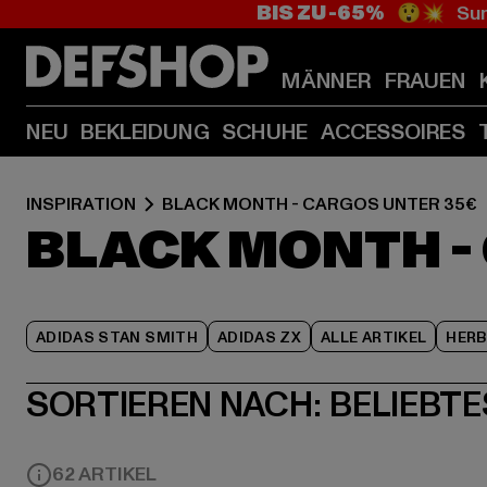
BIS ZU -65%
😲💥 Sum
MÄNNER
FRAUEN
NEU
BEKLEIDUNG
SCHUHE
ACCESSOIRES
INSPIRATION
BLACK MONTH - CARGOS UNTER 35€
BLACK MONTH -
ADIDAS STAN SMITH
ADIDAS ZX
ALLE ARTIKEL
HER
SORTIEREN NACH:
BELIEBTE
62 ARTIKEL