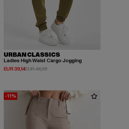
URBAN CLASSICS
Ladies High Waist Cargo Jogging
Derzeitiger Preis: EUR 39,14
Aktionspreis: EUR 44,99
EUR 39,14
EUR 44,99
-11%