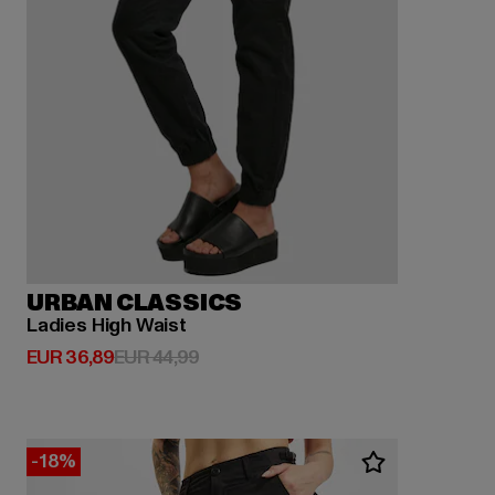
URBAN CLASSICS
Ladies High Waist
Derzeitiger Preis: EUR 36,89
Aktionspreis: EUR 44,99
EUR 36,89
EUR 44,99
-18%