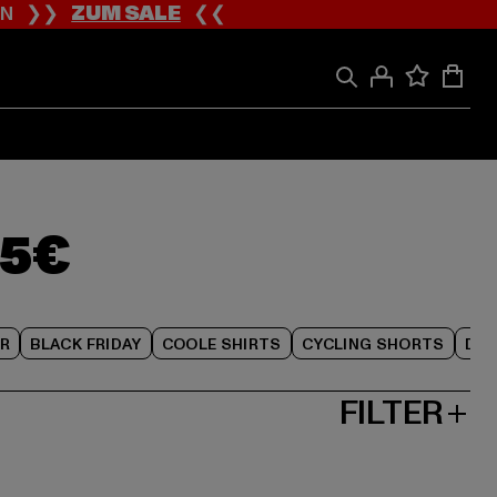
ION ❯❯
ZUM SALE
❮❮
35€
R
BLACK FRIDAY
COOLE SHIRTS
CYCLING SHORTS
DAM
FILTER