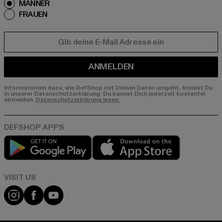
MÄNNER
FRAUEN
E-MAIL
ANMELDEN
Informationen dazu, wie DefShop mit Deinen Daten umgeht, findest Du
in unserer Datenschutzerklärung. Du kannst Dich jederzeit kostenfei
abmelden.
Datenschutzerklärung lesen.
Play market
App store
Visit our Instagram page:
Visit our Facebook page:
Visit our YouTube channel: