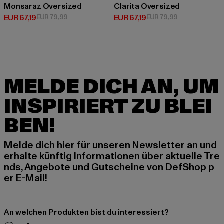
Monsaraz Oversized
Clarita Oversized
Derzeitiger Preis: EUR 67,19
Aktionspreis: EUR 79,99
Derzeitiger Preis: EUR 67,19
Aktionspreis: 
EUR 67,19
EUR 79,99
EUR 67,19
EUR 79,99
MELDE DICH AN, UM
INSPIRIERT ZU BLEI
BEN!
Melde dich hier für unseren Newsletter an und
erhalte künftig Informationen über aktuelle Tre
nds, Angebote und Gutscheine von DefShop p
er E-Mail!
An welchen Produkten bist du interessiert?