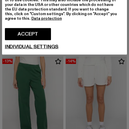
or to use cookies. This may also include the processing of
your data in the USA or other countries which do not have
the EU data protection standard. If you want to change
this, click on "Custom settings". By clicking on "Accept" you
agree to this.
Data protection
PEGADOR
PEGADOR
Atna Logo Oversized
Clarita Logo Oversized
ACCEPT
Derzeitiger Preis: EUR 67,19
Aktionspreis: EUR 79,99
Derzeitiger Preis: EUR 58,79
Aktionspreis:
EUR 67,19
EUR 79,99
EUR 58,79
EUR 69,99
INDIVIDUAL SETTINGS
-13%
-14%