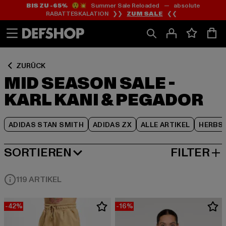
BIS ZU -65%
😲💥 Summer Sale Reloaded — absolute
Zum
Zum
Zum
RABATTESKALATION ❯❯
ZUM SALE
❮❮
Inhalt
Fußzeile
Produktraster
springen
springen
springen
ZURÜCK
MID SEASON SALE -
KARL KANI & PEGADOR
ADIDAS STAN SMITH
ADIDAS ZX
ALLE ARTIKEL
HERBS
SORTIEREN
FILTER
BELIEBTESTE
119 ARTIKEL
-42%
-16%