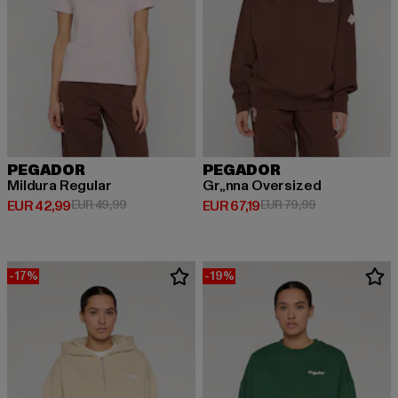
PEGADOR
PEGADOR
Mildura Regular
Gr„nna Oversized
Derzeitiger Preis: EUR 42,99
Aktionspreis: EUR 49,99
Derzeitiger Preis: EUR 67,19
Aktionspreis: 
EUR 42,99
EUR 49,99
EUR 67,19
EUR 79,99
-17%
-19%