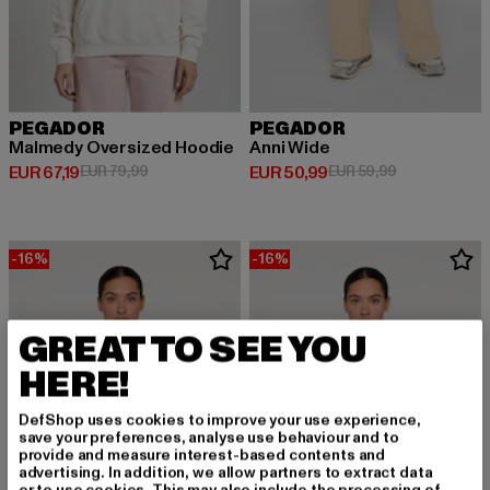
PEGADOR
PEGADOR
Malmedy Oversized Hoodie
Anni Wide
Derzeitiger Preis: EUR 67,19
Aktionspreis: EUR 79,99
Derzeitiger Preis: EUR 50,99
Aktionspreis:
EUR 67,19
EUR 79,99
EUR 50,99
EUR 59,99
-16%
-16%
GREAT TO SEE YOU
HERE!
DefShop uses cookies to improve your use experience,
save your preferences, analyse use behaviour and to
provide and measure interest-based contents and
advertising. In addition, we allow partners to extract data