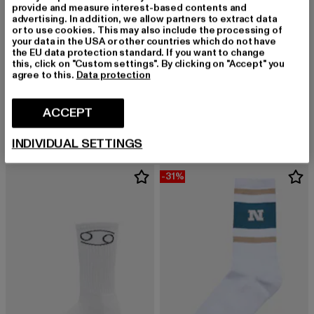
provide and measure interest-based contents and
advertising. In addition, we allow partners to extract data
or to use cookies. This may also include the processing of
your data in the USA or other countries which do not have
the EU data protection standard. If you want to change
this, click on "Custom settings". By clicking on "Accept" you
agree to this.
Data protection
VERTERE BERLIN
PEGADOR
DANCE
PEGADOR LOGO SOCKS LOW 3ER PACK
ACCEPT
Derzeitiger Preis: EUR 14,99
Derzeitiger Preis: EUR 23,74
EUR 14,99
EUR 23,74
INDIVIDUAL SETTINGS
-31%