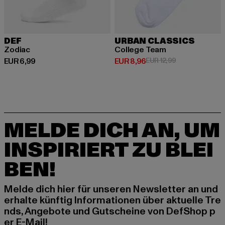
DEF
URBAN CLASSICS
Zodiac
College Team
Derzeitiger Preis: EUR 6,99
Derzeitiger Preis: EUR 8,96
Aktionspreis: E
EUR 6,99
EUR 8,96
EUR 12,99
MELDE DICH AN, UM
INSPIRIERT ZU BLEI
BEN!
Melde dich hier für unseren Newsletter an und
erhalte künftig Informationen über aktuelle Tre
nds, Angebote und Gutscheine von DefShop p
er E-Mail!