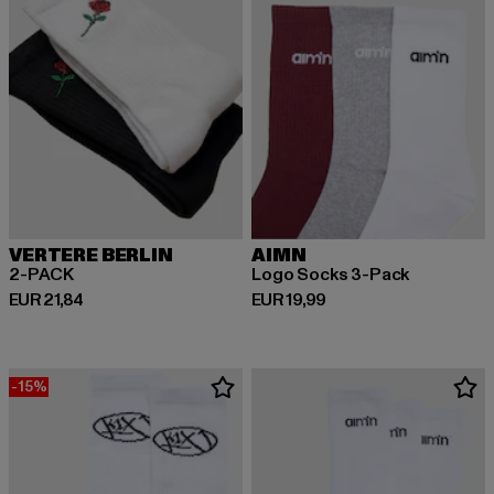
VERTERE BERLIN
AIMN
2-PACK
Logo Socks 3-Pack
Derzeitiger Preis: EUR 21,84
Derzeitiger Preis: EUR 19,99
EUR 21,84
EUR 19,99
-15%