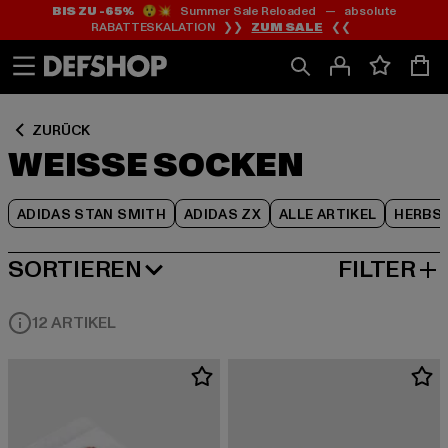
BIS ZU -65%
😲💥 Summer Sale Reloaded — absolute
Zum
Zum
Zum
RABATTESKALATION ❯❯
ZUM SALE
❮❮
Inhalt
Fußzeile
Produktraster
springen
springen
springen
ZURÜCK
WEISSE SOCKEN
ADIDAS STAN SMITH
ADIDAS ZX
ALLE ARTIKEL
HERBS
SORTIEREN
FILTER
BELIEBTESTE
12 ARTIKEL