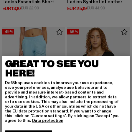
Ladies Essentials Short
Ladies Synthetic Leather
Derzeitiger Preis: EUR 13,10
Aktionspreis: EUR 22,99
Derzeitiger Preis: EUR 25,19
Aktionspreis: 
EUR 13,10
EUR 22,99
EUR 25,19
EUR 44,99
-49%
-56%
GREAT TO SEE YOU
HERE!
DefShop uses cookies to improve your use experience,
save your preferences, analyse use behaviour and to
provide and measure interest-based contents and
advertising. In addition, we allow partners to extract data
or to use cookies. This may also include the processing of
your data in the USA or other countries which do not have
the EU data protection standard. If you want to change
URBAN CLASSICS
this, click on "Custom settings". By clicking on "Accept" you
Towel Shorts
agree to this.
Data protection
URBAN CLASSICS
Derzeitiger Preis: EUR 17,84
Aktionspreis: EUR 34,99
EUR 17,84
EUR 34,99
Essentials Asymmetric Neckline