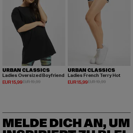
URBAN CLASSICS
URBAN CLASSICS
Ladies Oversized Boyfriend
Ladies French Terry Hot
Derzeitiger Preis: EUR 15,99
Aktionspreis: EUR 19,99
Derzeitiger Preis: EUR 15,99
Aktionspreis: 
EUR 15,99
EUR 19,99
EUR 15,99
EUR 19,99
MELDE DICH AN, UM