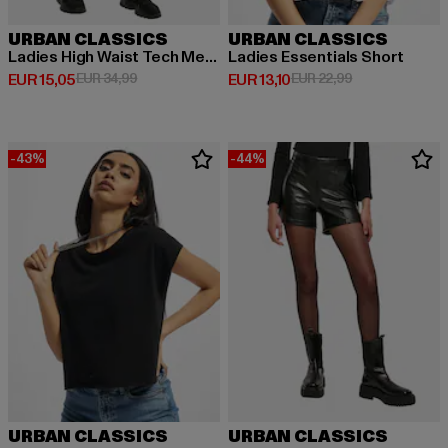
URBAN CLASSICS
URBAN CLASSICS
Ladies High Waist Tech Mesh
Ladies Essentials Short
Derzeitiger Preis: EUR 15,05
Aktionspreis: EUR 34,99
Derzeitiger Preis: EUR 13,10
Aktionspreis: E
EUR 15,05
EUR 34,99
EUR 13,10
EUR 22,99
-43%
-44%
URBAN CLASSICS
URBAN CLASSICS