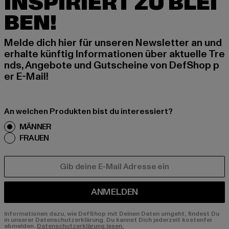
INSPIRIERT ZU BLEI
BEN!
Melde dich hier für unseren Newsletter an und
erhalte künftig Informationen über aktuelle Tre
nds, Angebote und Gutscheine von DefShop p
er E-Mail!
An welchen Produkten bist du interessiert?
MÄNNER
FRAUEN
E-MAIL
ANMELDEN
Informationen dazu, wie DefShop mit Deinen Daten umgeht, findest Du
in unserer Datenschutzerklärung. Du kannst Dich jederzeit kostenfei
abmelden.
Datenschutzerklärung lesen.