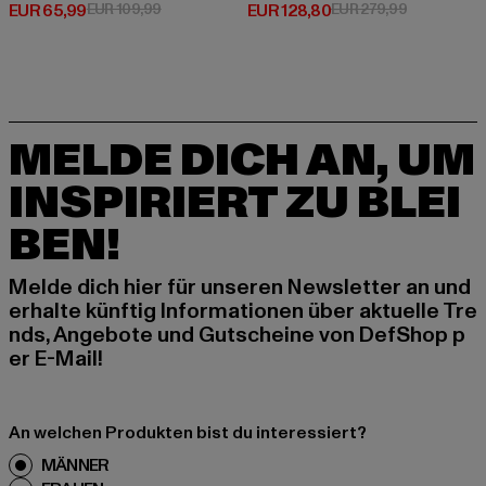
Derzeitiger Preis: EUR 65,99
Aktionspreis: EUR 109,99
Derzeitiger Preis: EUR 128,80
Aktionsprei
EUR 65,99
EUR 109,99
EUR 128,80
EUR 279,99
MELDE DICH AN, UM
INSPIRIERT ZU BLEI
BEN!
Melde dich hier für unseren Newsletter an und
erhalte künftig Informationen über aktuelle Tre
nds, Angebote und Gutscheine von DefShop p
er E-Mail!
An welchen Produkten bist du interessiert?
MÄNNER