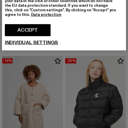
your data in the USA or other countries which do not have
the EU data protection standard. If you want to change
this, click on "Custom settings". By clicking on "Accept" you
agree to this.
Data protection
JACK1T
ZAVETTI CANADA
ACCEPT
R3D SLICK PRIME
W BELLUCCI 2.0
Derzeitiger Preis: EUR 287,99
Aktionspreis: EUR 319,99
Derzeitiger Preis: EUR 115,69
Aktionspreis
EUR 287,99
EUR 319,99
EUR 115,69
EUR 129,99
INDIVIDUAL SETTINGS
-14%
-36%