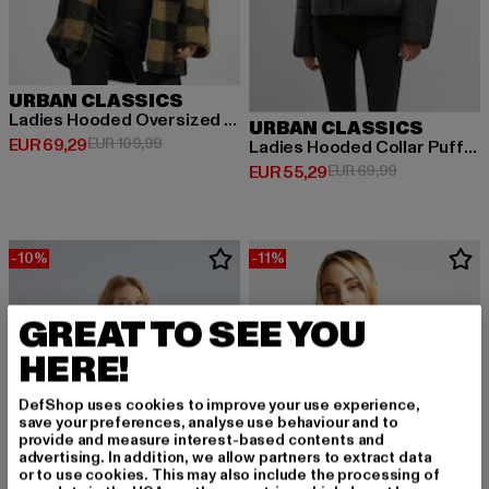
URBAN CLASSICS
Ladies Hooded Oversized Check
URBAN CLASSICS
Derzeitiger Preis: EUR 69,29
Aktionspreis: EUR 109,99
EUR 69,29
EUR 109,99
Ladies Hooded Collar Puffer Jacket
Derzeitiger Preis: EUR 55,29
Aktionspreis:
EUR 55,29
EUR 69,99
-10%
-11%
GREAT TO SEE YOU
HERE!
DefShop uses cookies to improve your use experience,
save your preferences, analyse use behaviour and to
provide and measure interest-based contents and
advertising. In addition, we allow partners to extract data
or to use cookies. This may also include the processing of