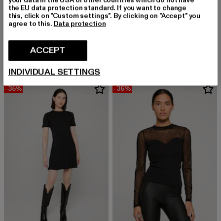
the EU data protection standard. If you want to change
this, click on "Custom settings". By clicking on "Accept" you
agree to this.
Data protection
BORN
CLOUD5IVE
Alana
Top mit Lochmuster und hinten offen in Wickeloptik
Derzeitiger Preis: EUR 25,99
Aktionspreis: EUR 39,99
Derzeitiger Preis: EUR 11,95
Aktionspreis: E
ACCEPT
EUR 25,99
EUR 39,99
EUR 11,95
EUR 22,99
INDIVIDUAL SETTINGS
-35%
-36%