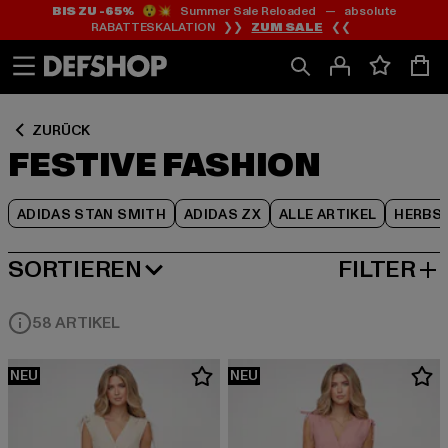
BIS ZU -65%
😲💥 Summer Sale Reloaded — absolute
Zum
Zum
Zum
RABATTESKALATION ❯❯
ZUM SALE
❮❮
Inhalt
Fußzeile
Produktraster
springen
springen
springen
ZURÜCK
FESTIVE FASHION
ADIDAS STAN SMITH
ADIDAS ZX
ALLE ARTIKEL
HERBS
SORTIEREN
FILTER
BELIEBTESTE
58 ARTIKEL
NEU
NEU