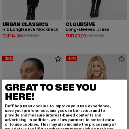
URBAN CLASSICS
CLOUD5IVE
Rib Longlseeve Mockneck
Long-sleeved Dress
Derzeitiger Preis: EUR 14,00
Aktionspreis: EUR 34,99
Derzeitiger Preis: EUR 29,99
Aktionspreis:
EUR 14,00
EUR 34,99
EUR 29,99
EUR 39,99
-35%
-48%
GREAT TO SEE YOU
HERE!
DefShop uses cookies to improve your use experience,
save your preferences, analyse use behaviour and to
provide and measure interest-based contents and
advertising. In addition, we allow partners to extract data
or to use cookies. This may also include the processing of
your data in the USA or other countries which do not have