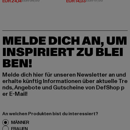
Derzeitiger Preis: EUR 24,14
Aktionspreis: EUR 34,99
Derzeitiger Preis: EUR 14,03
Aktionspreis: E
EUR 24,14
EUR 34,99
EUR 14,03
EUR 17,99
MELDE DICH AN, UM
INSPIRIERT ZU BLEI
BEN!
Melde dich hier für unseren Newsletter an und
erhalte künftig Informationen über aktuelle Tre
nds, Angebote und Gutscheine von DefShop p
er E-Mail!
An welchen Produkten bist du interessiert?
MÄNNER
FRAUEN