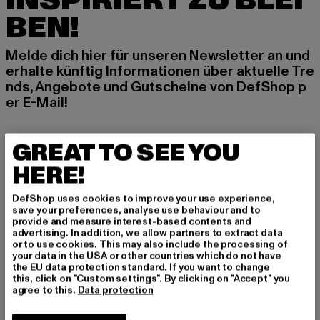
INSPIRIERT ZU BLEI
BEN!
Melde dich hier für unseren Newsletter an und
erhalte künftig Informationen über aktuelle Tre
nds, Angebote und Gutscheine von DefShop p
er E-Mail!
GREAT TO SEE YOU
An welchen Produkten bist du interessiert?
HERE!
MÄNNER
FRAUEN
DefShop uses cookies to improve your use experience,
save your preferences, analyse use behaviour and to
provide and measure interest-based contents and
E-MAIL
advertising. In addition, we allow partners to extract data
or to use cookies. This may also include the processing of
your data in the USA or other countries which do not have
ANMELDEN
the EU data protection standard. If you want to change
this, click on "Custom settings". By clicking on "Accept" you
agree to this.
Data protection
Informationen dazu, wie DefShop mit Deinen Daten umgeht, findest Du
in unserer Datenschutzerklärung. Du kannst Dich jederzeit kostenfei
abmelden.
Datenschutzerklärung lesen.