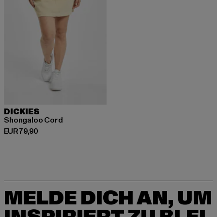
DICKIES
Shongaloo Cord
Derzeitiger Preis: EUR 79,90
EUR 79,90
MELDE DICH AN, UM