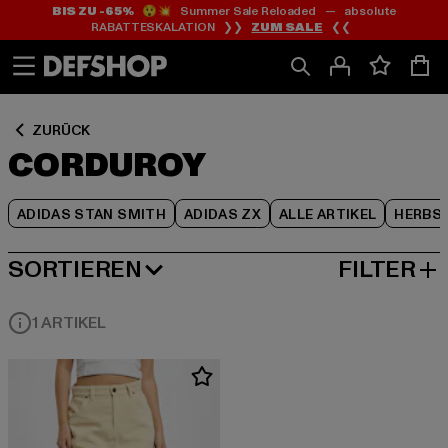
BIS ZU -65%
😲💥 Summer Sale Reloaded — absolute
Zum
Zum
Zum
RABATTESKALATION ❯❯
ZUM SALE
❮❮
Inhalt
Fußzeile
Produktraster
springen
springen
springen
ZURÜCK
CORDUROY
ADIDAS STAN SMITH
ADIDAS ZX
ALLE ARTIKEL
HERBS
SORTIEREN
FILTER
BELIEBTESTE
1 ARTIKEL