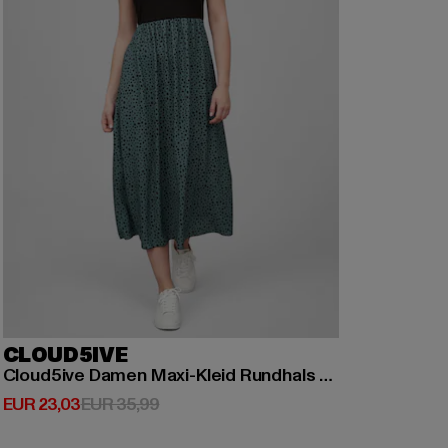
CLOUD5IVE
Cloud5ive Damen Maxi-Kleid Rundhals mit Punkt Print
Derzeitiger Preis: EUR 23,03
Aktionspreis: EUR 35,99
EUR 23,03
EUR 35,99