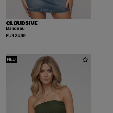
CLOUD5IVE
Bandeau
Derzeitiger Preis: EUR 24,99
EUR 24,99
NEU