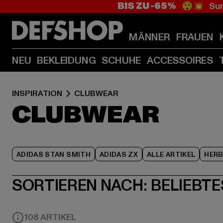
BIS ZU -65%
😲💥 Sum
MÄNNER
FRAUEN
NEU
BEKLEIDUNG
SCHUHE
ACCESSOIRES
INSPIRATION
CLUBWEAR
CLUBWEAR
ADIDAS STAN SMITH
ADIDAS ZX
ALLE ARTIKEL
HER
SORTIEREN NACH:
BELIEBTE
108 ARTIKEL