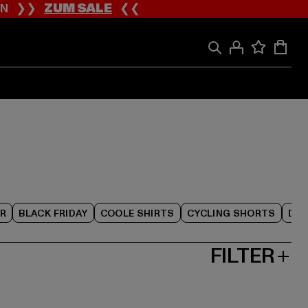
ION ❯❯
ZUM SALE
❮❮
R
BLACK FRIDAY
COOLE SHIRTS
CYCLING SHORTS
DAM
FILTER