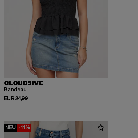
CLOUD5IVE
Bandeau
Derzeitiger Preis: EUR 24,99
EUR 24,99
NEU
-11%