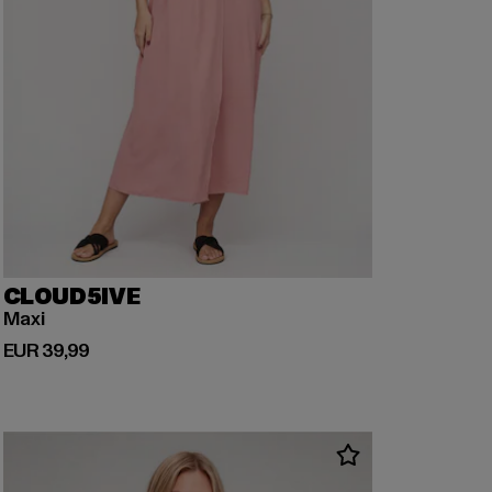
CLOUD5IVE
Maxi
Derzeitiger Preis: EUR 39,99
EUR 39,99