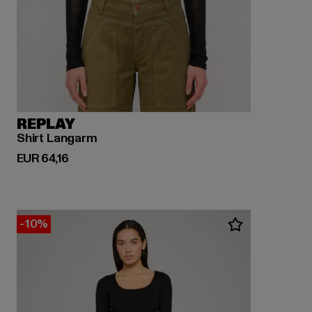
REPLAY
Shirt Langarm
Derzeitiger Preis: EUR 64,16
EUR 64,16
-10%