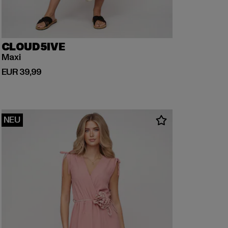
CLOUD5IVE
Maxi
Derzeitiger Preis: EUR 39,99
EUR 39,99
NEU