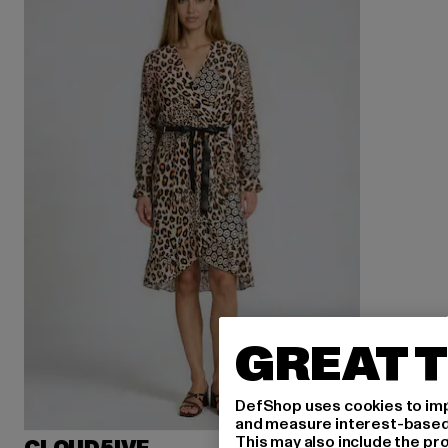
GREAT T
DefShop uses cookies to imp
and measure interest-based c
This may also include the pr