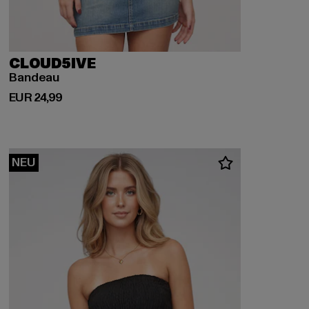
CLOUD5IVE
Bandeau
Derzeitiger Preis: EUR 24,99
EUR 24,99
NEU