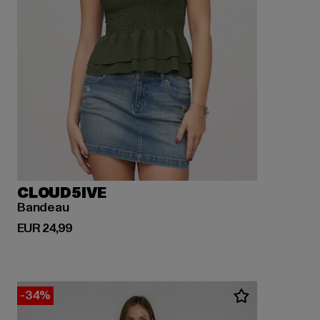
CLOUD5IVE
Bandeau
Derzeitiger Preis: EUR 24,99
EUR 24,99
-34%