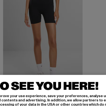
O SEE YOU HERE!
AIMN
rove your use experience, save your preferences, analyse u
ontents and advertising. In addition, we allow partners to e
Sense Midi Biker
ocessing of your data in the USA or other countries which do 