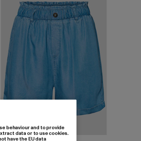
se behaviour and to provide
xtract data or to use cookies.
not have the EU data
NOISY MAY