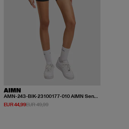
AIMN
AMN-243-BIK-23100177-010 AIMN Sense Biker Shorts
Derzeitiger Preis: EUR 44,99
Aktionspreis: EUR 49,99
EUR 44,99
EUR 49,99