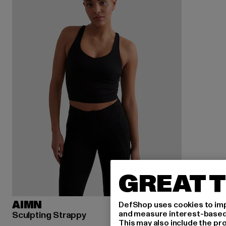
GREAT T
AIMN
DefShop uses cookies to imp
and measure interest-based c
Sculpting Strappy
This may also include the pr