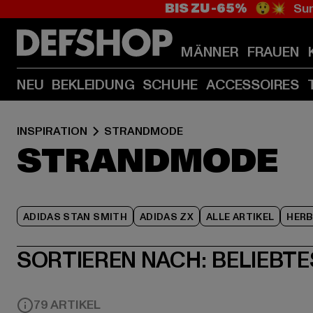
BIS ZU -65%
😲💥 Sum
MÄNNER
FRAUEN
NEU
BEKLEIDUNG
SCHUHE
ACCESSOIRES
INSPIRATION
STRANDMODE
STRANDMODE
ADIDAS STAN SMITH
ADIDAS ZX
ALLE ARTIKEL
HER
SORTIEREN NACH:
BELIEBTE
79 ARTIKEL