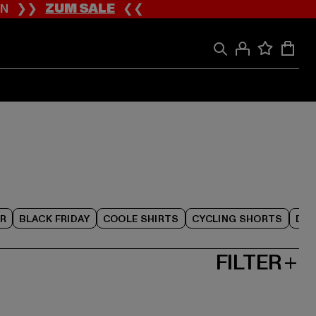
ION ❯❯
ZUM SALE
❮❮
R
BLACK FRIDAY
COOLE SHIRTS
CYCLING SHORTS
DAM
FILTER