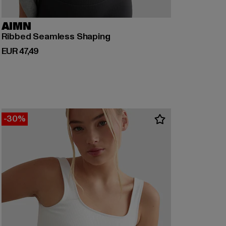
AIMN
Ribbed Seamless Shaping
Derzeitiger Preis: EUR 47,49
EUR 47,49
-30%