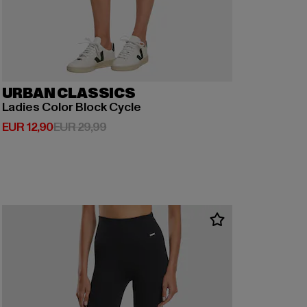
URBAN CLASSICS
Ladies Color Block Cycle
Derzeitiger Preis: EUR 12,90
Aktionspreis: EUR 29,99
EUR 12,90
EUR 29,99