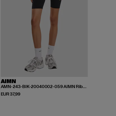
AIMN
AMN-243-BIK-20040002-059 AIMN Ribbed Midi Biker Shorts
Derzeitiger Preis: EUR 37,99
EUR 37,99