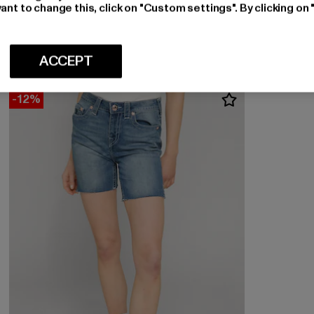
Derzeitiger Preis: EUR 47,49
EUR 47,49
ant to change this, click on "Custom settings". By clicking on 
ACCEPT
-12%