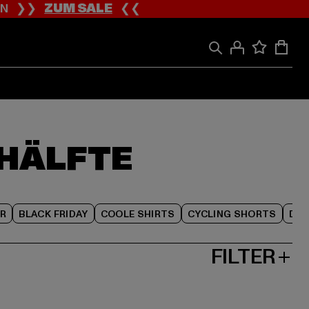
ION ❯❯
ZUM SALE
❮❮
 HÄLFTE
R
BLACK FRIDAY
COOLE SHIRTS
CYCLING SHORTS
DAM
FILTER