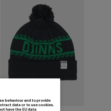
se behaviour and to provide
xtract data or to use cookies.
not have the EU data
DJINNS