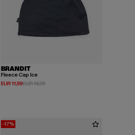
BRANDIT
Fleece Cap Ice
Derzeitiger Preis: EUR 11,99
Aktionspreis: EUR 14,99
EUR 11,99
EUR 14,99
-17%