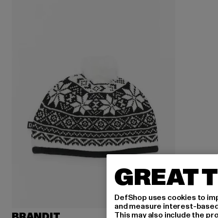
GREAT T
DefShop uses cookies to imp
and measure interest-based c
This may also include the pr
BRANDIT