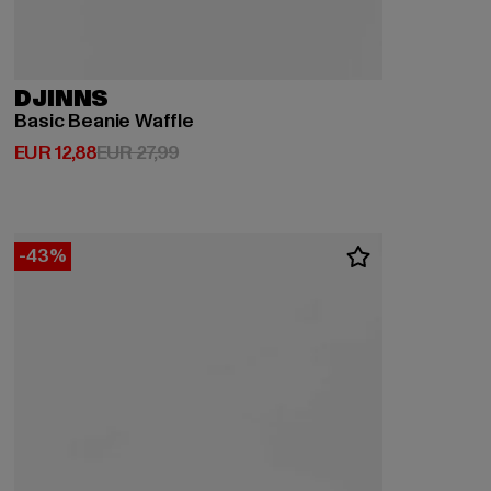
DJINNS
Basic Beanie Waffle
Derzeitiger Preis: EUR 12,88
Aktionspreis: EUR 27,99
EUR 12,88
EUR 27,99
-43%