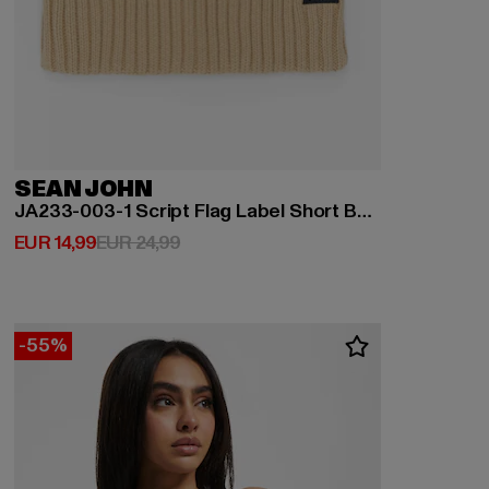
SEAN JOHN
JA233-003-1 Script Flag Label Short Beanie
Derzeitiger Preis: EUR 14,99
Aktionspreis: EUR 24,99
EUR 14,99
EUR 24,99
-55%