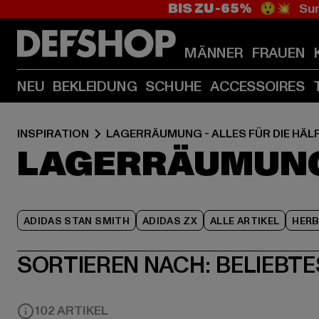
BIS ZU -65%
😲💥 Sum
MÄNNER
FRAUEN
NEU
BEKLEIDUNG
SCHUHE
ACCESSOIRES
INSPIRATION
LAGERRÄUMUNG - ALLES FÜR DIE HÄL
LAGERRÄUMUNG 
ADIDAS STAN SMITH
ADIDAS ZX
ALLE ARTIKEL
HER
SORTIEREN NACH:
BELIEBTE
102 ARTIKEL