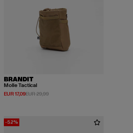
BRANDIT
Molle Tactical
Derzeitiger Preis: EUR 17,09
Aktionspreis: EUR 29,99
EUR 17,09
EUR 29,99
-52%