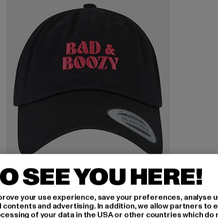
O SEE YOU HERE!
MISS TEE
rove your use experience, save your preferences, analyse u
ontents and advertising. In addition, we allow partners to e
Bad & Boozy Cap
ocessing of your data in the USA or other countries which do 