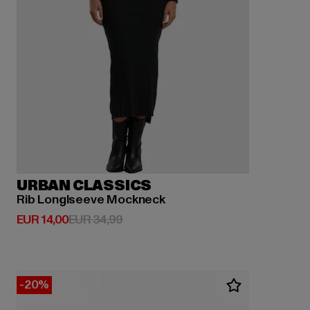
URBAN CLASSICS
Rib Longlseeve Mockneck
Derzeitiger Preis: EUR 14,00
Aktionspreis: EUR 34,99
EUR 14,00
EUR 34,99
-20%