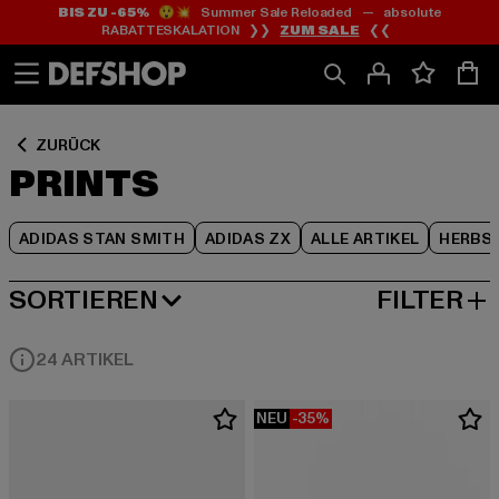
BIS ZU -65%
😲💥 Summer Sale Reloaded — absolute
Zum
Zum
Zum
RABATTESKALATION ❯❯
ZUM SALE
❮❮
Inhalt
Fußzeile
Produktraster
springen
springen
springen
ZURÜCK
PRINTS
ADIDAS STAN SMITH
ADIDAS ZX
ALLE ARTIKEL
HERBS
SORTIEREN
FILTER
BELIEBTESTE
24 ARTIKEL
NEU
-35%