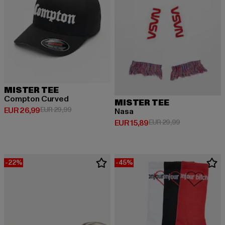
MISTER TEE
Compton Curved
MISTER TEE
Derzeitiger Preis: EUR 26,99
Aktionspreis: EUR 29,99
EUR 26,99
EUR 29,99
Nasa
Derzeitiger Preis: EUR 15,89
Aktionspreis: 
EUR 15,89
EUR 29,99
-22%
-45%