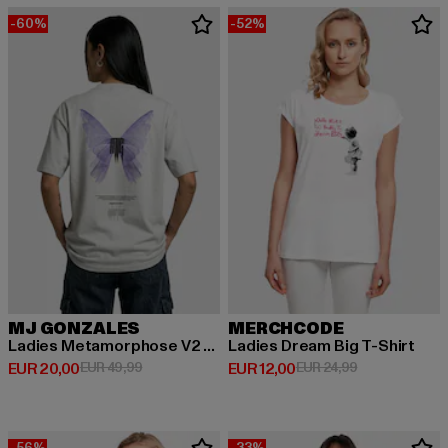
-60%
-52%
MJ GONZALES
MERCHCODE
Ladies Metamorphose V2 x Heavy Oversized
Ladies Dream Big T-Shirt
Derzeitiger Preis: EUR 20,00
Aktionspreis: EUR 49,99
Derzeitiger Preis: EUR 12,00
Aktionspreis: 
EUR 20,00
EUR 49,99
EUR 12,00
EUR 24,99
-56%
-33%