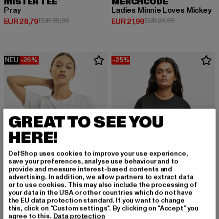
MISTER TEE
MERCHCODE
Pray
Ladies Minnie Loves Mickey
Derzeitiger Preis: EUR 28,79
Aktionspreis: EUR 39,99
Derzeitiger Preis: EUR 21,99
Aktionspreis: 
EUR 28,79
EUR 39,99
EUR 21,99
EUR 24,99
NEU
-26%
-25%
GREAT TO SEE YOU
HERE!
DefShop uses cookies to improve your use experience,
save your preferences, analyse use behaviour and to
provide and measure interest-based contents and
advertising. In addition, we allow partners to extract data
or to use cookies. This may also include the processing of
your data in the USA or other countries which do not have
MISTER TEE
the EU data protection standard. If you want to change
One Line Fruit
this, click on "Custom settings". By clicking on "Accept" you
MISTER TEE
Derzeitiger Preis: EUR 17,01
Aktionspreis: EUR 22,99
EUR 17,01
EUR 22,99
agree to this.
Data protection
Ladies Chinese Beauty Tee