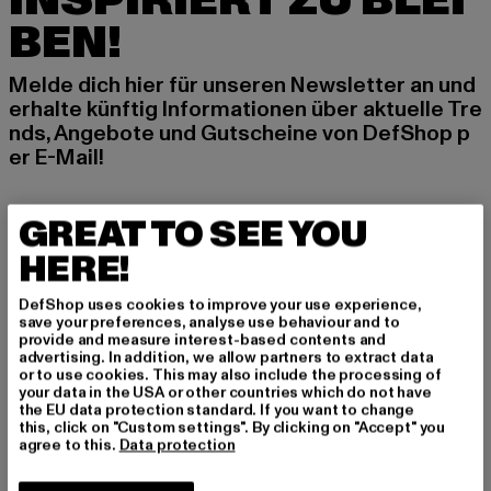
INSPIRIERT ZU BLEI
BEN!
Melde dich hier für unseren Newsletter an und
erhalte künftig Informationen über aktuelle Tre
nds, Angebote und Gutscheine von DefShop p
er E-Mail!
GREAT TO SEE YOU
An welchen Produkten bist du interessiert?
HERE!
MÄNNER
FRAUEN
DefShop uses cookies to improve your use experience,
save your preferences, analyse use behaviour and to
provide and measure interest-based contents and
E-MAIL
advertising. In addition, we allow partners to extract data
or to use cookies. This may also include the processing of
your data in the USA or other countries which do not have
ANMELDEN
the EU data protection standard. If you want to change
this, click on "Custom settings". By clicking on "Accept" you
agree to this.
Data protection
Informationen dazu, wie DefShop mit Deinen Daten umgeht, findest Du
in unserer Datenschutzerklärung. Du kannst Dich jederzeit kostenfei
abmelden.
Datenschutzerklärung lesen.