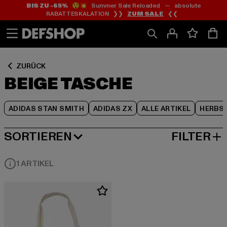
BIS ZU -65%
😲💥 Summer Sale Reloaded — absolute
Zum
Zum
Zum
RABATTESKALATION ❯❯
ZUM SALE
❮❮
Inhalt
Fußzeile
Produktraster
springen
springen
springen
ZURÜCK
BEIGE TASCHE
ADIDAS STAN SMITH
ADIDAS ZX
ALLE ARTIKEL
HERBS
SORTIEREN
FILTER
BELIEBTESTE
1 ARTIKEL