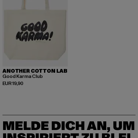
ANOTHER COTTON LAB
Good Karma Club
Derzeitiger Preis: EUR 19,90
EUR 19,90
MELDE DICH AN, UM