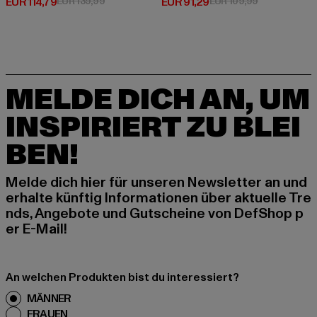
Derzeitiger Preis: EUR 114,79
Aktionspreis: EUR 139,99
Derzeitiger Preis: EUR 91,29
Aktionspreis:
EUR 114,79
EUR 139,99
EUR 91,29
EUR 109,99
MELDE DICH AN, UM
INSPIRIERT ZU BLEI
BEN!
Melde dich hier für unseren Newsletter an und
erhalte künftig Informationen über aktuelle Tre
nds, Angebote und Gutscheine von DefShop p
er E-Mail!
An welchen Produkten bist du interessiert?
MÄNNER
FRAUEN