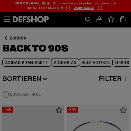
BIS ZU -65%
😲💥 Summer Sale Reloaded — absolute
Zum
Zum
Zum
RABATTESKALATION ❯❯
ZUM SALE
❮❮
Inhalt
Fußzeile
Produktraster
springen
springen
springen
ZURÜCK
BACK TO 90S
ADIDAS STAN SMITH
ADIDAS ZX
ALLE ARTIKEL
HERBS
SORTIEREN
FILTER
BELIEBTESTE
1,003 ARTIKEL
-14%
-33%