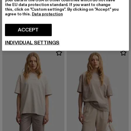
the EU data protection standard. If you want to change
this, click on "Custom settings". By clicking on "Accept" you
agree to this.
Data protection
BUFFALO
BUFFALO
1339-14
1339-14
Derzeitiger Preis: EUR 178,19
Aktionspreis: EUR 219,99
Derzeitiger Preis: EUR 186,29
Aktionsprei
ACCEPT
EUR 178,19
EUR 219,99
EUR 186,29
EUR 229,99
INDIVIDUAL SETTINGS