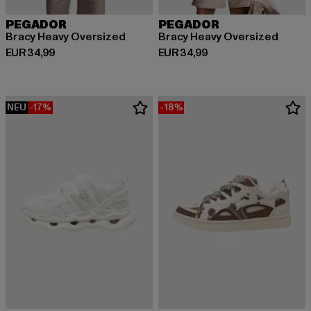
PEGADOR
PEGADOR
Bracy Heavy Oversized
Bracy Heavy Oversized
Derzeitiger Preis: EUR 34,99
Derzeitiger Preis: EUR 34,99
EUR 34,99
EUR 34,99
NEU
-17%
-18%