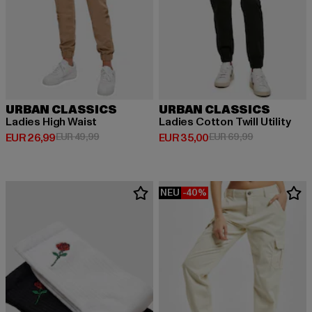
URBAN CLASSICS
URBAN CLASSICS
Ladies High Waist
Ladies Cotton Twill Utility
Derzeitiger Preis: EUR 26,99
Aktionspreis: EUR 49,99
Derzeitiger Preis: EUR 35,00
Aktionspreis:
EUR 26,99
EUR 49,99
EUR 35,00
EUR 69,99
NEU
-40%