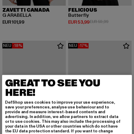
ZAVETTI CANADA
FELICIOUS
G ARABELLA
Butterfly
Derzeitiger Preis: EUR 101,99
Derzeitiger Preis: EUR 53,99
Aktionspreis:
EUR 101,99
EUR 53,99
EUR 59,99
NEU
-18%
NEU
-17%
GREAT TO SEE YOU
HERE!
DefShop uses cookies to improve your use experience,
save your preferences, analyse use behaviour and to
provide and measure interest-based contents and
advertising. In addition, we allow partners to extract data
or to use cookies. This may also include the processing of
your data in the USA or other countries which do not have
the EU data protection standard. If you want to change