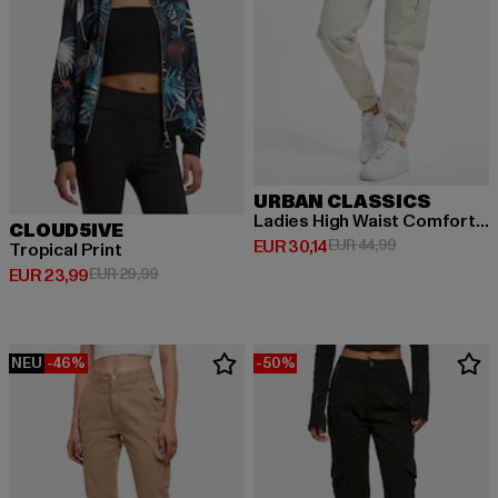
URBAN CLASSICS
Ladies High Waist Comfort Jogging
CLOUD5IVE
Derzeitiger Preis: EUR 30,14
Aktionspreis: 
EUR 30,14
EUR 44,99
Tropical Print
Derzeitiger Preis: EUR 23,99
Aktionspreis: EUR 29,99
EUR 23,99
EUR 29,99
NEU
-46%
-50%