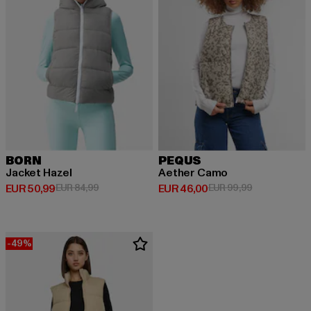
BORN
PEQUS
Jacket Hazel
Aether Camo
Derzeitiger Preis: EUR 50,99
Aktionspreis: EUR 84,99
Derzeitiger Preis: EUR 46,00
Aktionspreis:
EUR 50,99
EUR 84,99
EUR 46,00
EUR 99,99
-49%