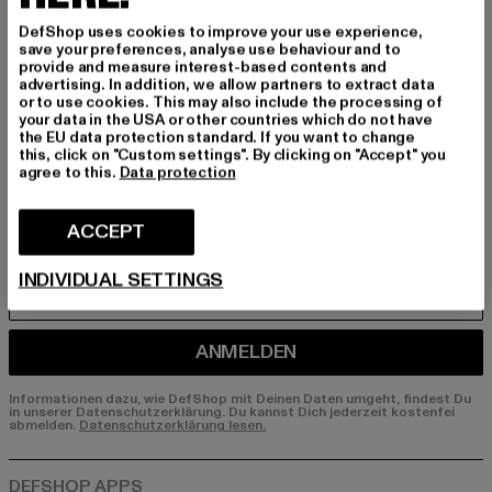
Melde dich hier für unseren Newsletter an und
DefShop uses cookies to improve your use experience,
save your preferences, analyse use behaviour and to
erhalte künftig Informationen über aktuelle Tre
provide and measure interest-based contents and
nds, Angebote und Gutscheine von DefShop p
advertising. In addition, we allow partners to extract data
er E-Mail!
or to use cookies. This may also include the processing of
your data in the USA or other countries which do not have
the EU data protection standard. If you want to change
this, click on "Custom settings". By clicking on "Accept" you
agree to this.
Data protection
An welchen Produkten bist du interessiert?
MÄNNER
ACCEPT
FRAUEN
INDIVIDUAL SETTINGS
E-MAIL
ANMELDEN
Informationen dazu, wie DefShop mit Deinen Daten umgeht, findest Du
in unserer Datenschutzerklärung. Du kannst Dich jederzeit kostenfei
abmelden.
Datenschutzerklärung lesen.