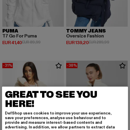
PUMA
TOMMY JEANS
T7 Go For Puma
Oversize Fashion
Derzeitiger Preis: EUR 41,40
Aktionspreis: EUR 89,99
Derzeitiger Preis: EUR 139,20
Aktionsprei
EUR 41,40
EUR 89,99
EUR 139,20
EUR 289,99
-31%
-38%
GREAT TO SEE YOU
HERE!
DefShop uses cookies to improve your use experience,
save your preferences, analyse use behaviour and to
provide and measure interest-based contents and
advertising. In addition, we allow partners to extract data