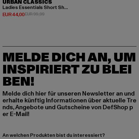
URBAN CLASSICS
Ladies Essentials Short Shiny Puffer
Derzeitiger Preis: EUR 44,00
Aktionspreis: EUR 99,99
EUR 44,00
EUR 99,99
MELDE DICH AN, UM
INSPIRIERT ZU BLEI
BEN!
Melde dich hier für unseren Newsletter an und
erhalte künftig Informationen über aktuelle Tre
nds, Angebote und Gutscheine von DefShop p
er E-Mail!
An welchen Produkten bist du interessiert?