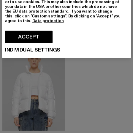
or to use cookies. This may also include the processing of
your data in the USA or other countries which do not have
the EU data protection standard. If you want to change
this, click on "Custom settings". By clicking on "Accept" you
URBAN CLASSICS
URBAN CLASSICS
agree to this.
Data protection
Ladies Oversized
Ladies Ultra Light Puffer
Derzeitiger Preis: EUR 55,19
Aktionspreis: EUR 79,99
Derzeitiger Preis: EUR 34,09
Aktionspreis:
EUR 55,19
EUR 79,99
EUR 34,09
EUR 54,99
ACCEPT
INDIVIDUAL SETTINGS
-56%