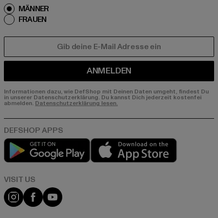
MÄNNER
FRAUEN
E-MAIL
ANMELDEN
Informationen dazu, wie DefShop mit Deinen Daten umgeht, findest Du
in unserer Datenschutzerklärung. Du kannst Dich jederzeit kostenfei
abmelden.
Datenschutzerklärung lesen.
Play market
App store
Visit our Instagram page:
Visit our Facebook page:
Visit our YouTube channel: