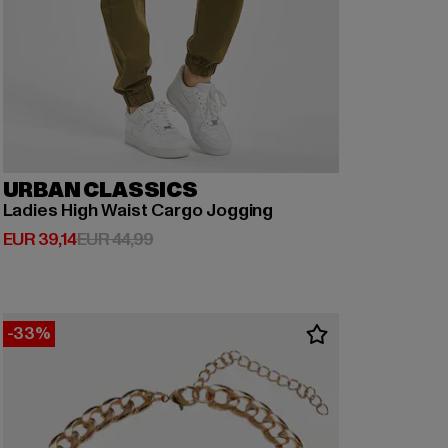
URBAN CLASSICS
Ladies High Waist Cargo Jogging
Derzeitiger Preis: EUR 39,14
Aktionspreis: EUR 44,99
EUR 39,14
EUR 44,99
-33%