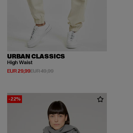
URBAN CLASSICS
High Waist
Derzeitiger Preis: EUR 29,99
Aktionspreis: EUR 49,99
EUR 29,99
EUR 49,99
-22%