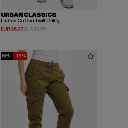
URBAN CLASSICS
Ladies Cotton Twill Utility
Derzeitiger Preis: EUR 35,00
Aktionspreis: EUR 69,99
EUR 35,00
EUR 69,99
NEU
-13%