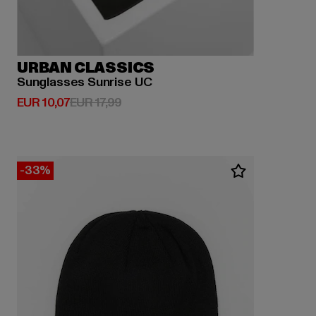
URBAN CLASSICS
Sunglasses Sunrise UC
Derzeitiger Preis: EUR 10,07
Aktionspreis: EUR 17,99
EUR 10,07
EUR 17,99
-33%