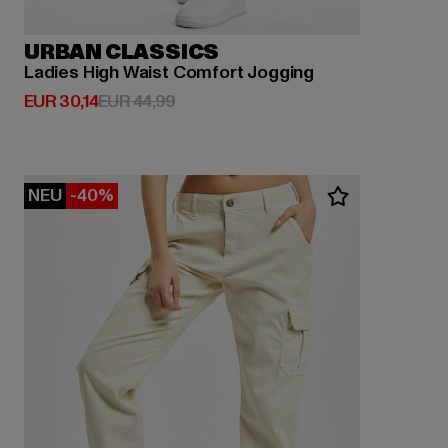
URBAN CLASSICS
Ladies High Waist Comfort Jogging
Derzeitiger Preis: EUR 30,14
Aktionspreis: EUR 44,99
EUR 30,14
EUR 44,99
NEU
-40%