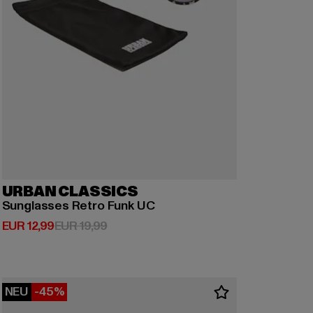
URBAN CLASSICS
Sunglasses Retro Funk UC
Derzeitiger Preis: EUR 12,99
Aktionspreis: EUR 19,99
EUR 12,99
EUR 19,99
NEU
-45%