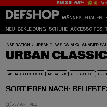
BIS ZU -65%
😲💥 Sum
MÄNNER
FRAUEN
NEU
BEKLEIDUNG
SCHUHE
ACCESSOIRES
INSPIRATION
URBAN CLASSICS IM XXL SUMMER SAL
URBAN CLASSIC
ADIDAS STAN SMITH
ADIDAS ZX
ALLE ARTIKEL
HER
SORTIEREN NACH:
BELIEBTE
557 ARTIKEL