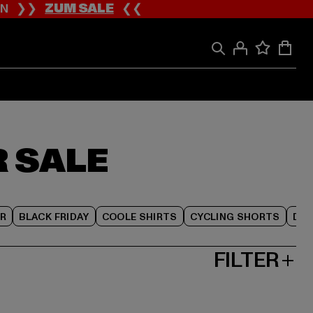
ION ❯❯
ZUM SALE
❮❮
R SALE
R
BLACK FRIDAY
COOLE SHIRTS
CYCLING SHORTS
DAM
FILTER