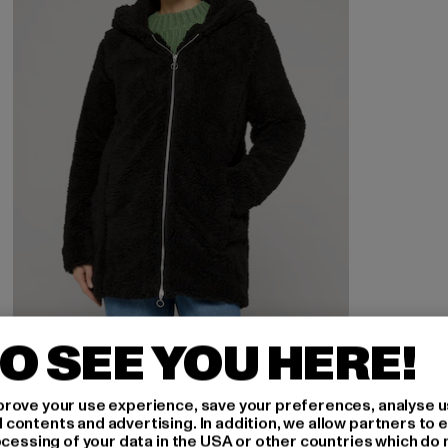
O SEE YOU HERE!
URBAN CLASSICS
Ladies Sherpa
rove your use experience, save your preferences, analyse u
Derzeitiger Preis: EUR 58,09
Aktionspreis: EUR 69,99
EUR 58,09
EUR 69,99
ontents and advertising. In addition, we allow partners to e
ocessing of your data in the USA or other countries which do 