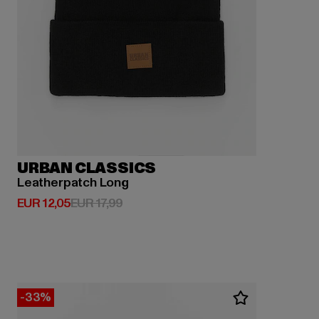
URBAN CLASSICS
Leatherpatch Long
Derzeitiger Preis: EUR 12,05
Aktionspreis: EUR 17,99
EUR 12,05
EUR 17,99
-33%