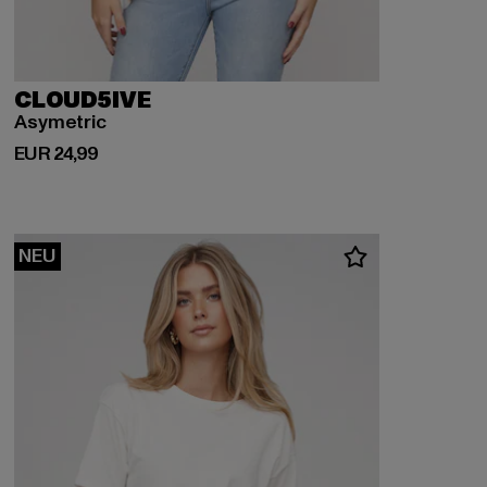
CLOUD5IVE
Asymetric
Derzeitiger Preis: EUR 24,99
EUR 24,99
NEU