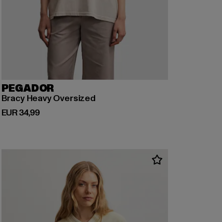
PEGADOR
Bracy Heavy Oversized
Derzeitiger Preis: EUR 34,99
EUR 34,99