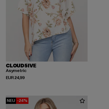
CLOUD5IVE
Asymetric
Derzeitiger Preis: EUR 24,99
EUR 24,99
NEU
-24%