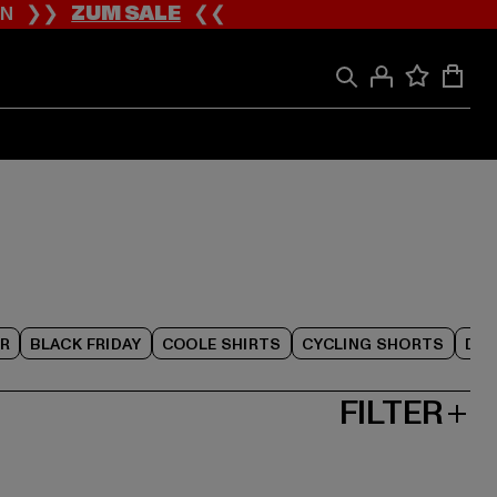
ION ❯❯
ZUM SALE
❮❮
R
BLACK FRIDAY
COOLE SHIRTS
CYCLING SHORTS
DAM
FILTER