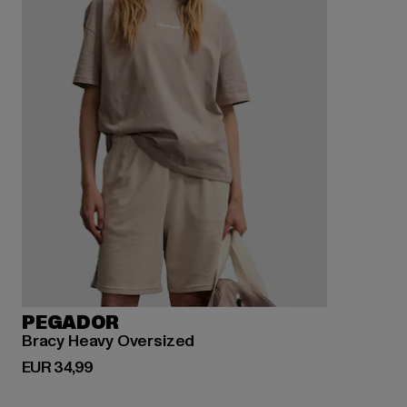
PEGADOR
Bracy Heavy Oversized
Derzeitiger Preis: EUR 34,99
EUR 34,99