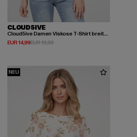
CLOUD5IVE
Cloud5ive Damen Viskose T-Shirt breiter Bund & offene Schulter
Derzeitiger Preis: EUR 14,99
Aktionspreis: EUR 19,99
EUR 14,99
EUR 19,99
NEU