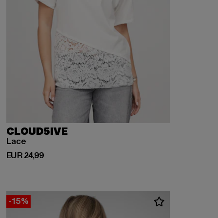
CLOUD5IVE
Lace
Derzeitiger Preis: EUR 24,99
EUR 24,99
-15%