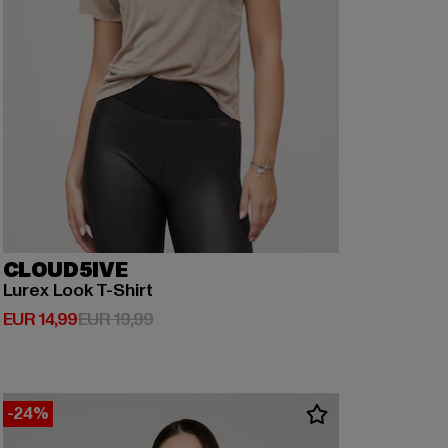
CLOUD5IVE
Lurex Look T-Shirt
Derzeitiger Preis: EUR 14,99
Aktionspreis: EUR 19,99
EUR 14,99
EUR 19,99
-24%