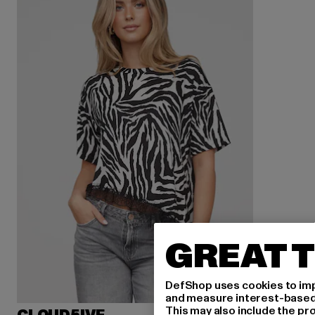
GREAT T
DefShop uses cookies to imp
and measure interest-based c
This may also include the pr