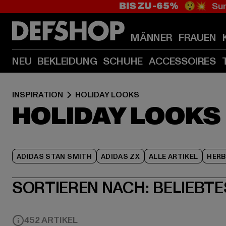
BIS ZU -65%
😲💥 Sum
MÄNNER
FRAUEN
NEU
BEKLEIDUNG
SCHUHE
ACCESSOIRES
INSPIRATION
HOLIDAY LOOKS
HOLIDAY LOOKS
ADIDAS STAN SMITH
ADIDAS ZX
ALLE ARTIKEL
HER
SORTIEREN NACH:
BELIEBTE
452 ARTIKEL