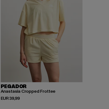
PEGADOR
Anastasia Cropped Frottee
Derzeitiger Preis: EUR 39,99
EUR 39,99