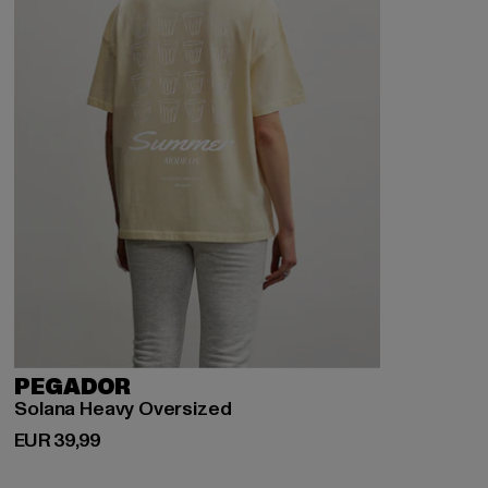
PEGADOR
Solana Heavy Oversized
Derzeitiger Preis: EUR 39,99
EUR 39,99