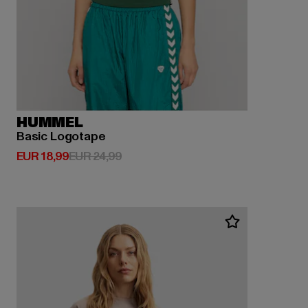
HUMMEL
Basic Logotape
Derzeitiger Preis: EUR 18,99
Aktionspreis: EUR 24,99
EUR 18,99
EUR 24,99