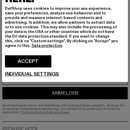
Melde dich hier für unseren Newsletter an und
DefShop uses cookies to improve your use experience,
save your preferences, analyse use behaviour and to
erhalte künftig Informationen über aktuelle Tre
provide and measure interest-based contents and
nds, Angebote und Gutscheine von DefShop p
advertising. In addition, we allow partners to extract data
er E-Mail!
or to use cookies. This may also include the processing of
your data in the USA or other countries which do not have
the EU data protection standard. If you want to change
this, click on "Custom settings". By clicking on "Accept" you
agree to this.
Data protection
An welchen Produkten bist du interessiert?
MÄNNER
ACCEPT
FRAUEN
INDIVIDUAL SETTINGS
E-MAIL
ANMELDEN
Informationen dazu, wie DefShop mit Deinen Daten umgeht, findest Du
in unserer Datenschutzerklärung. Du kannst Dich jederzeit kostenfei
abmelden.
Datenschutzerklärung lesen.