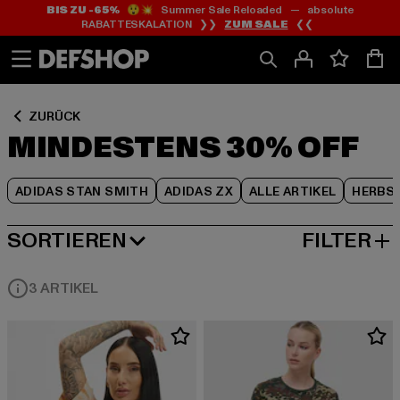
BIS ZU -65%
😲💥 Summer Sale Reloaded — absolute
Zum
Zum
Zum
RABATTESKALATION ❯❯
ZUM SALE
❮❮
Inhalt
Fußzeile
Produktraster
springen
springen
springen
ZURÜCK
MINDESTENS 30% OFF
ADIDAS STAN SMITH
ADIDAS ZX
ALLE ARTIKEL
HERBS
SORTIEREN
FILTER
BELIEBTESTE
3 ARTIKEL