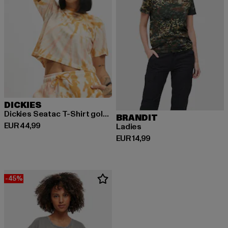
DICKIES
Dickies Seatac T-Shirt golden
BRANDIT
Derzeitiger Preis: EUR 44,99
EUR 44,99
Ladies
Derzeitiger Preis: EUR 14,99
EUR 14,99
-45%