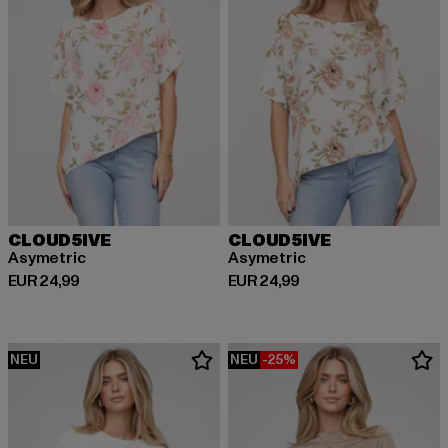
CLOUD5IVE
CLOUD5IVE
Asymetric
Asymetric
Derzeitiger Preis: EUR 24,99
Derzeitiger Preis: EUR 24,99
EUR 24,99
EUR 24,99
NEU
NEU
-25%