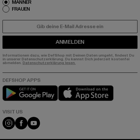
MÄNNER
FRAUEN
E-MAIL
ANMELDEN
Informationen dazu, wie DefShop mit Deinen Daten umgeht, findest Du
in unserer Datenschutzerklärung. Du kannst Dich jederzeit kostenfei
abmelden.
Datenschutzerklärung lesen.
Play market
App store
Visit our Instagram page:
Visit our Facebook page:
Visit our YouTube channel: