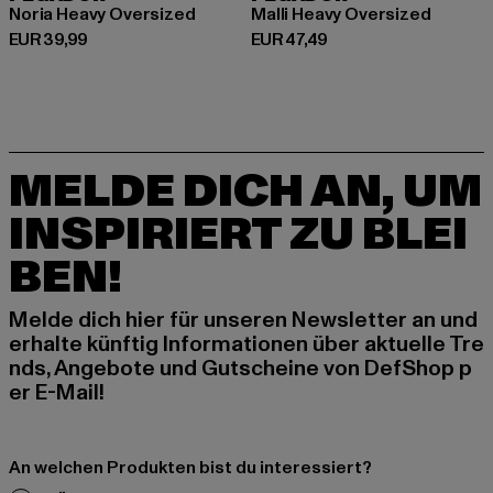
Noria Heavy Oversized
Malli Heavy Oversized
Derzeitiger Preis: EUR 39,99
Derzeitiger Preis: EUR 47,49
EUR 39,99
EUR 47,49
MELDE DICH AN, UM
INSPIRIERT ZU BLEI
BEN!
Melde dich hier für unseren Newsletter an und
erhalte künftig Informationen über aktuelle Tre
nds, Angebote und Gutscheine von DefShop p
er E-Mail!
An welchen Produkten bist du interessiert?