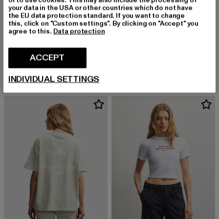
or to use cookies. This may also include the processing of
your data in the USA or other countries which do not have
the EU data protection standard. If you want to change
this, click on "Custom settings". By clicking on "Accept" you
agree to this.
Data protection
PEGADOR
PEGADOR
Anastasia Cropped Frottee
Mdina Heavy Oversized
ACCEPT
Derzeitiger Preis: EUR 39,99
Derzeitiger Preis: EUR 39,99
EUR 39,99
EUR 39,99
INDIVIDUAL SETTINGS