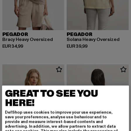
PEGADOR
PEGADOR
Bracy Heavy Oversized
Solana Heavy Oversized
Derzeitiger Preis: EUR 34,99
Derzeitiger Preis: EUR 39,99
EUR 34,99
EUR 39,99
GREAT TO SEE YOU
HERE!
DefShop uses cookies to improve your use experience,
save your preferences, analyse use behaviour and to
provide and measure interest-based contents and
advertising. In addition, we allow partners to extract data