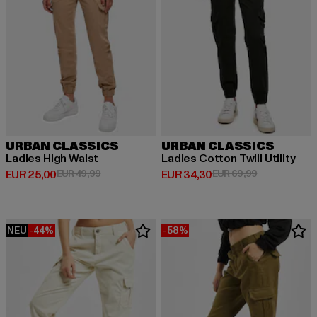
URBAN CLASSICS
URBAN CLASSICS
Ladies High Waist
Ladies Cotton Twill Utility
Derzeitiger Preis: EUR 25,00
Aktionspreis: EUR 49,99
Derzeitiger Preis: EUR 34,30
Aktionspreis:
EUR 25,00
EUR 49,99
EUR 34,30
EUR 69,99
NEU
-44%
-58%