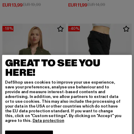
Derzeitiger Preis: EUR 13,99
Aktionspreis: EUR 19,99
Derzeitiger Preis: EUR 11,99
Aktionspreis: E
EUR 13,99
EUR 19,99
EUR 11,99
EUR 14,99
-18%
-40%
GREAT TO SEE YOU
HERE!
DefShop uses cookies to improve your use experience,
save your preferences, analyse use behaviour and to
provide and measure interest-based contents and
advertising. In addition, we allow partners to extract data
or to use cookies. This may also include the processing of
your data in the USA or other countries which do not have
the EU data protection standard. If you want to change
CLOUD5IVE
BRANDIT
this, click on "Custom settings". By clicking on "Accept" you
Longform Musselin Turn-Up
M65 Ladies Trouser
agree to this.
Data protection
Derzeitiger Preis: EUR 22,95
Aktionspreis: EUR 27,99
Derzeitiger Preis: EUR 29,99
Aktionspreis:
EUR 22,95
EUR 27,99
EUR 29,99
EUR 49,99