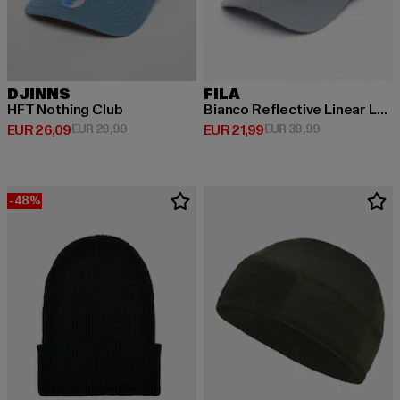
DJINNS
FILA
HFT Nothing Club
Bianco Reflective Linear Logo
Derzeitiger Preis: EUR 26,09
Aktionspreis: EUR 29,99
Derzeitiger Preis: EUR 21,99
Aktionspreis: 
EUR 26,09
EUR 29,99
EUR 21,99
EUR 39,99
-48%