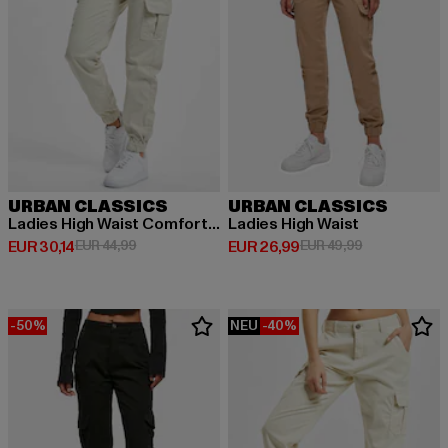
URBAN CLASSICS
URBAN CLASSICS
Ladies High Waist Comfort Jogging
Ladies High Waist
Derzeitiger Preis: EUR 30,14
Aktionspreis: EUR 44,99
Derzeitiger Preis: EUR 26,99
Aktionspreis:
EUR 30,14
EUR 44,99
EUR 26,99
EUR 49,99
-50%
NEU
-40%