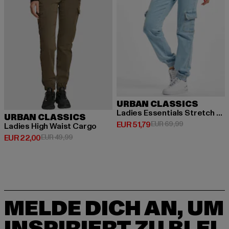
URBAN CLASSICS
Ladies Essentials Stretch Denim
URBAN CLASSICS
Derzeitiger Preis: EUR 51,79
Aktionspreis: 
EUR 51,79
EUR 69,99
Ladies High Waist Cargo
Derzeitiger Preis: EUR 22,00
Aktionspreis: EUR 49,99
EUR 22,00
EUR 49,99
MELDE DICH AN, UM
INSPIRIERT ZU BLEI