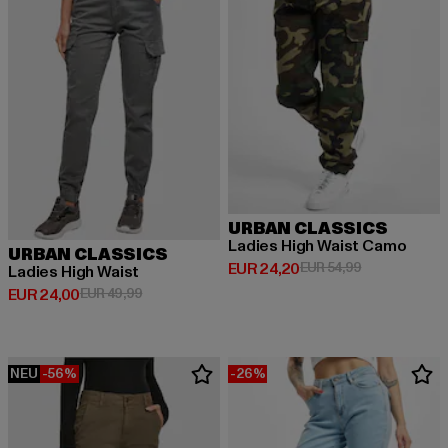
URBAN CLASSICS
Ladies High Waist Camo
URBAN CLASSICS
Derzeitiger Preis: EUR 24,20
Aktionspreis:
EUR 24,20
EUR 54,99
Ladies High Waist
Derzeitiger Preis: EUR 24,00
Aktionspreis: EUR 49,99
EUR 24,00
EUR 49,99
NEU
-56%
-26%