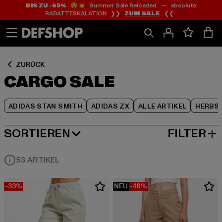
BIS ZU -65%
😲💥 Summer Sale Reloaded — absolute
Zum
Zum
Zum
RABATTESKALATION ❯❯
ZUM SALE
❮❮
Inhalt
Fußzeile
Produktraster
springen
springen
springen
ZURÜCK
CARGO SALE
ADIDAS STAN SMITH
ADIDAS ZX
ALLE ARTIKEL
HERBS
SORTIEREN
FILTER
BELIEBTESTE
53 ARTIKEL
-33%
NEU
-46%