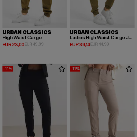
URBAN CLASSICS
URBAN CLASSICS
High Waist Cargo
Ladies High Waist Cargo Jogging
Derzeitiger Preis: EUR 23,00
Aktionspreis: EUR 49,99
Derzeitiger Preis: EUR 39,14
Aktionspreis: 
EUR 23,00
EUR 49,99
EUR 39,14
EUR 44,99
-11%
-11%