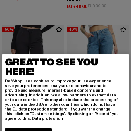
Derzeitiger Preis: EUR 48,00
Aktionspreis:
EUR 48,00
EUR 99,99
-50%
-40%
GREAT TO SEE YOU
HERE!
DefShop uses cookies to improve your use experience,
save your preferences, analyse use behaviour and to
provide and measure interest-based contents and
advertising. In addition, we allow partners to extract data
or to use cookies. This may also include the processing of
your data in the USA or other countries which do not have
the EU data protection standard. If you want to change
URBAN CLASSICS
URBAN CLASSICS
this, click on "Custom settings". By clicking on "Accept" you
Ladies Nylon Cargo Pants
Ladies Essentials Stretch Denim
agree to this.
Data protection
Derzeitiger Preis: EUR 30,00
Aktionspreis: EUR 59,99
Derzeitiger Preis: EUR 41,99
Aktionspreis:
EUR 30,00
EUR 59,99
EUR 41,99
EUR 69,99