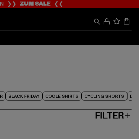
ION ❯❯
ZUM SALE
❮❮
R
BLACK FRIDAY
COOLE SHIRTS
CYCLING SHORTS
DAM
FILTER