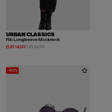
URBAN CLASSICS
Rib Longlseeve Mockneck
Derzeitiger Preis: EUR 14,00
Aktionspreis: EUR 34,99
EUR 14,00
EUR 34,99
-40%