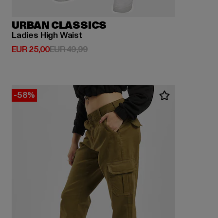
URBAN CLASSICS
Ladies High Waist
Derzeitiger Preis: EUR 25,00
Aktionspreis: EUR 49,99
EUR 25,00
EUR 49,99
-58%