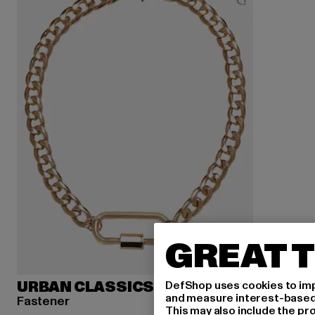
GREAT T
DefShop uses cookies to imp
URBAN CLASSICS
and measure interest-based c
Fastener
This may also include the pr