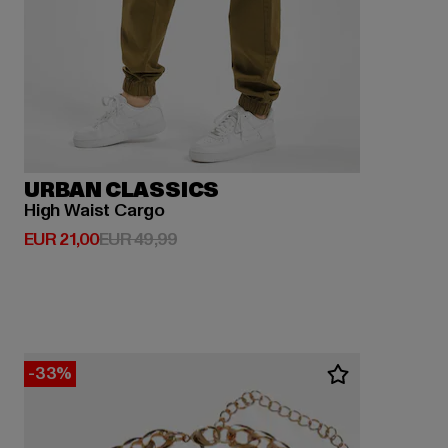
URBAN CLASSICS
High Waist Cargo
Derzeitiger Preis: EUR 21,00
Aktionspreis: EUR 49,99
EUR 21,00
EUR 49,99
-33%