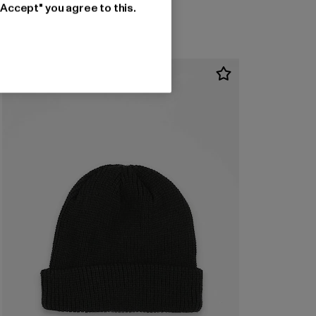
"Accept" you agree to this.
-33%