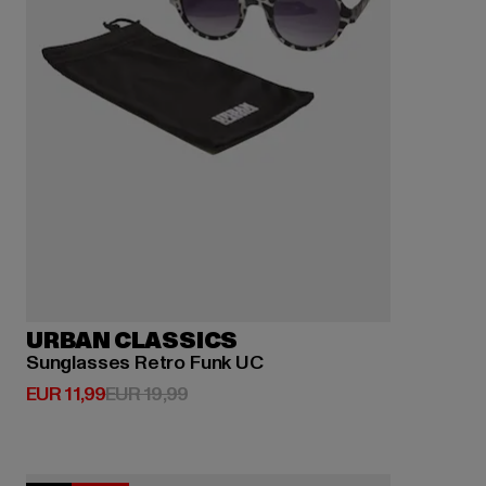
URBAN CLASSICS
Sunglasses Retro Funk UC
Derzeitiger Preis: EUR 11,99
Aktionspreis: EUR 19,99
EUR 11,99
EUR 19,99