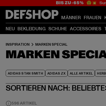
BIS ZU -65%
😲💥 Sum
MÄNNER
FRAUEN
NEU
BEKLEIDUNG
SCHUHE
ACCESSOIRES
INSPIRATION
MARKEN SPECIAL
MARKEN SPECI
ADIDAS STAN SMITH
ADIDAS ZX
ALLE ARTIKEL
HER
SORTIEREN NACH:
BELIEBTE
596 ARTIKEL