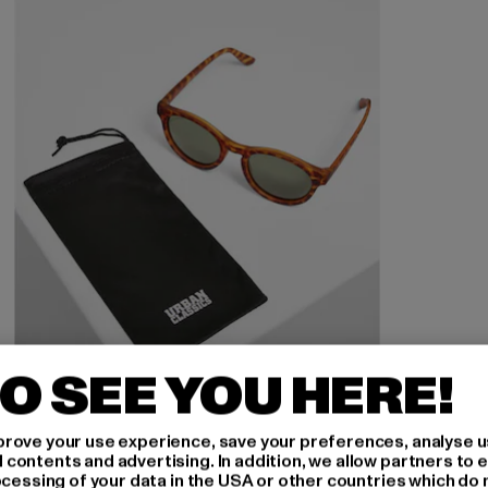
O SEE YOU HERE!
URBAN CLASSICS
rove your use experience, save your preferences, analyse u
ontents and advertising. In addition, we allow partners to e
Sunglasses Sunrise UC
ocessing of your data in the USA or other countries which do 