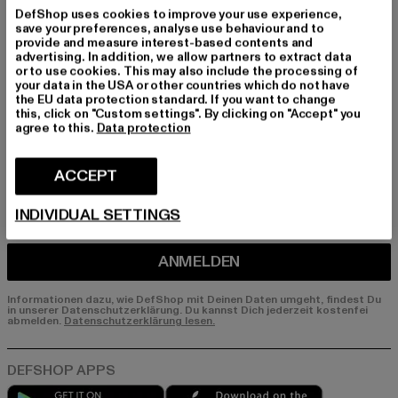
Melde dich hier für unseren Newsletter an und
DefShop uses cookies to improve your use experience,
erhalte künftig Informationen über aktuelle Tre
save your preferences, analyse use behaviour and to
nds, Angebote und Gutscheine von DefShop p
provide and measure interest-based contents and
advertising. In addition, we allow partners to extract data
er E-Mail!
or to use cookies. This may also include the processing of
your data in the USA or other countries which do not have
the EU data protection standard. If you want to change
this, click on "Custom settings". By clicking on "Accept" you
An welchen Produkten bist du interessiert?
agree to this.
Data protection
MÄNNER
FRAUEN
ACCEPT
INDIVIDUAL SETTINGS
E-MAIL
ANMELDEN
Informationen dazu, wie DefShop mit Deinen Daten umgeht, findest Du
in unserer Datenschutzerklärung. Du kannst Dich jederzeit kostenfei
abmelden.
Datenschutzerklärung lesen.
Play market
App store