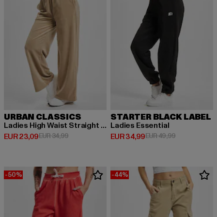
URBAN CLASSICS
STARTER BLACK LABEL
Ladies High Waist Straight Velvet
Ladies Essential
Derzeitiger Preis: EUR 23,09
Aktionspreis: EUR 34,99
Derzeitiger Preis: EUR 34,99
Aktionspreis:
EUR 23,09
EUR 34,99
EUR 34,99
EUR 49,99
-50%
-44%