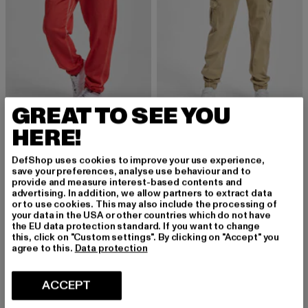
GREAT TO SEE YOU
HERE!
URBAN CLASSICS
URBAN CLASSICS
Spray Dye
Ladies High Waist
Derzeitiger Preis: EUR 10,00
Aktionspreis: EUR 19,99
Derzeitiger Preis: EUR 27,99
Aktionspreis:
EUR 10,00
EUR 19,99
EUR 27,99
EUR 49,99
DefShop uses cookies to improve your use experience,
save your preferences, analyse use behaviour and to
provide and measure interest-based contents and
advertising. In addition, we allow partners to extract data
or to use cookies. This may also include the processing of
-55%
your data in the USA or other countries which do not have
the EU data protection standard. If you want to change
this, click on "Custom settings". By clicking on "Accept" you
agree to this.
Data protection
ACCEPT