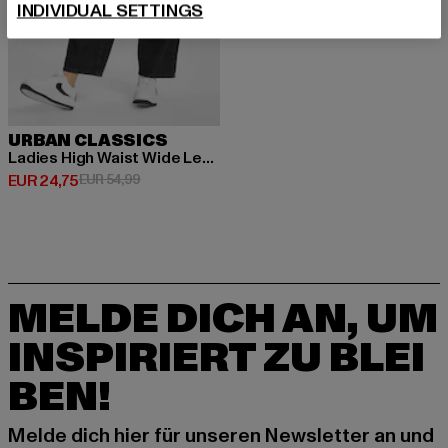
INDIVIDUAL SETTINGS
URBAN CLASSICS
Ladies High Waist Wide Leg Cropped
Derzeitiger Preis: EUR 24,75
Aktionspreis: EUR 54,99
EUR 24,75
EUR 54,99
MELDE DICH AN, UM
INSPIRIERT ZU BLEI
BEN!
Melde dich hier für unseren Newsletter an und