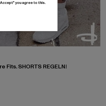
"Accept" you agree to this.
ere Fits. SHORTS REGELN!