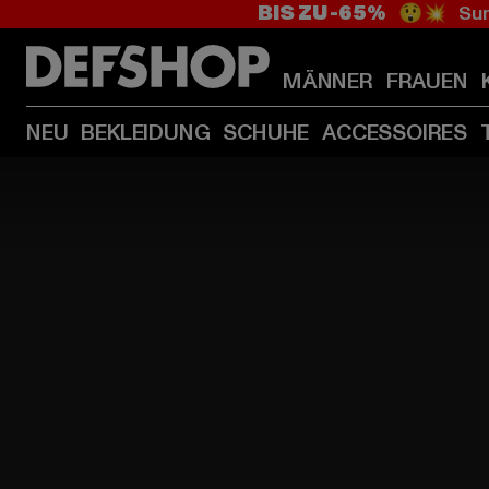
BIS ZU -65%
😲💥 Sum
MÄNNER
FRAUEN
NEU
BEKLEIDUNG
SCHUHE
ACCESSOIRES