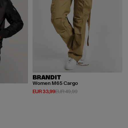
BRANDIT
Women M65 Cargo
Derzeitiger Preis: EUR 33,99
Aktionspreis: EUR 49,9
EUR 33,99
EUR 49,99
spreis: EUR 119,99