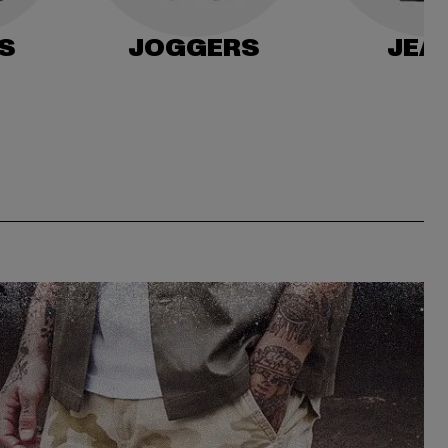
S
JOGGERS
JEA