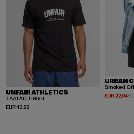
URBAN C
Smoked Of
UNFAIR ATHLETICS
Derzeitiger P
EUR 22,04
EU
TAATAC T-Shirt
Derzeitiger Preis: EUR 43,99
EUR 43,99