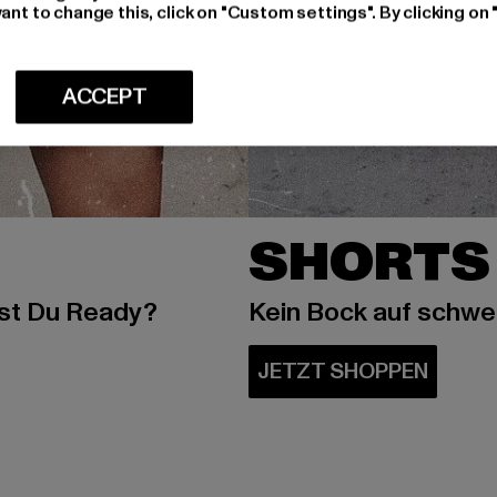
ant to change this, click on "Custom settings". By clicking on 
ACCEPT
SHORTS
ist Du Ready?
Kein Bock auf schw