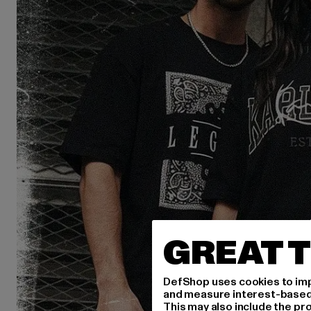
GREAT T
DefShop uses cookies to imp
and measure interest-based c
This may also include the pr