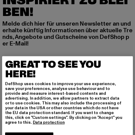
INSPIRIERT ZU BLEI
BEN!
Melde dich hier für unseren Newsletter an und
erhalte künftig Informationen über aktuelle Tre
nds, Angebote und Gutscheine von DefShop p
er E-Mail!
GREAT TO SEE YOU
An welchen Produkten bist du interessiert?
HERE!
MÄNNER
FRAUEN
DefShop uses cookies to improve your use experience,
save your preferences, analyse use behaviour and to
provide and measure interest-based contents and
advertising. In addition, we allow partners to extract data
E-MAIL
or to use cookies. This may also include the processing of
your data in the USA or other countries which do not have
ANMELDEN
the EU data protection standard. If you want to change
this, click on "Custom settings". By clicking on "Accept" you
agree to this.
Data protection
Informationen dazu, wie DefShop mit Deinen Daten umgeht, findest Du
in unserer Datenschutzerklärung. Du kannst Dich jederzeit kostenfei
abmelden.
Datenschutzerklärung lesen.