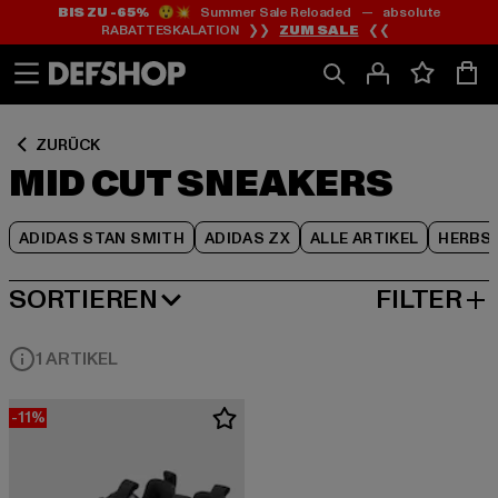
BIS ZU -65%
😲💥 Summer Sale Reloaded — absolute
Zum
Zum
Zum
RABATTESKALATION ❯❯
ZUM SALE
❮❮
Inhalt
Fußzeile
Produktraster
springen
springen
springen
ZURÜCK
MID CUT SNEAKERS
ADIDAS STAN SMITH
ADIDAS ZX
ALLE ARTIKEL
HERBS
SORTIEREN
FILTER
BELIEBTESTE
1 ARTIKEL
-11%