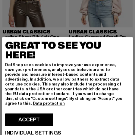
URBAN CLASSICS
URBAN CLASSICS
Ladies Short Rib Knit One Sleeve
Ladies Cropped Small Embroidery Terry Crewneck
GREAT TO SEE YOU
Derzeitiger Preis: EUR 20,00
Aktionspreis: EUR 39,99
Derzeitiger Preis: EUR 30,14
Aktionspreis: 
EUR 20,00
EUR 39,99
EUR 30,14
EUR 44,99
HERE!
DefShop uses cookies to improve your use experience,
save your preferences, analyse use behaviour and to
provide and measure interest-based contents and
advertising. In addition, we allow partners to extract data
MELDE DICH AN, UM
or to use cookies. This may also include the processing of
your data in the USA or other countries which do not have
INSPIRIERT ZU BLEI
the EU data protection standard. If you want to change
this, click on "Custom settings". By clicking on "Accept" you
agree to this.
Data protection
BEN!
ACCEPT
Melde dich hier für unseren Newsletter an und
erhalte künftig Informationen über aktuelle Tre
INDIVIDUAL SETTINGS
nds, Angebote und Gutscheine von DefShop p