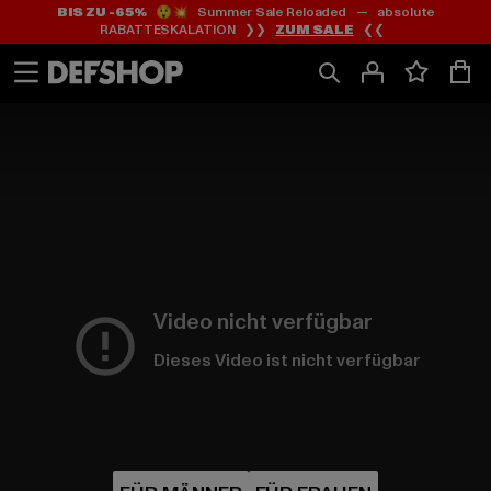
BIS ZU -65%
😲💥 Summer Sale Reloaded — absolute
Zum
Zum
RABATTESKALATION ❯❯
ZUM SALE
❮❮
Inhalt
Fußzeile
springen
springen
Video nicht verfügbar
Dieses Video ist nicht verfügbar