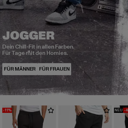
Dein Chill-Fit in allen Farben.
Für Tage mit den Homies.
-11%
NEU
-