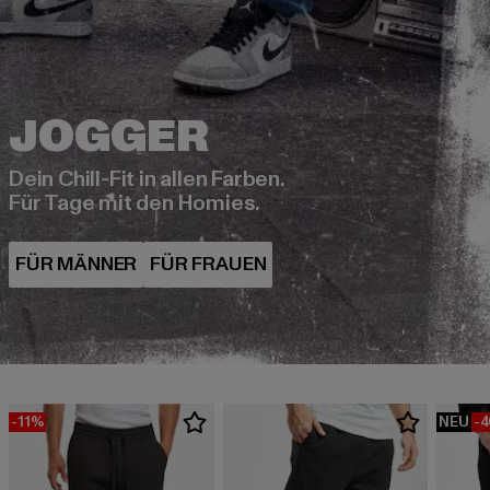
Dein Chill-Fit in allen Farben.
Für Tage mit den Homies.
-11%
NEU
-