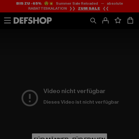
BIS ZU -65%
😲💥 Summer Sale Reloaded — absolute
Zum
Zum
RABATTESKALATION ❯❯
ZUM SALE
❮❮
Inhalt
Fußzeile
springen
springen
Video nicht verfügbar
Dieses Video ist nicht verfügbar